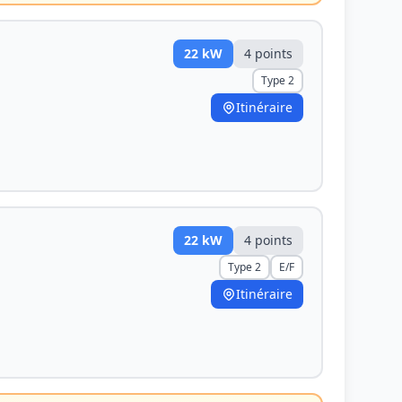
22
kW
4
point
s
Type 2
Itinéraire
22
kW
4
point
s
Type 2
E/F
Itinéraire