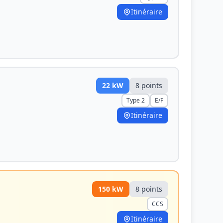
Itinéraire
22
kW
8
point
s
Type 2
E/F
Itinéraire
150
kW
8
point
s
CCS
Itinéraire