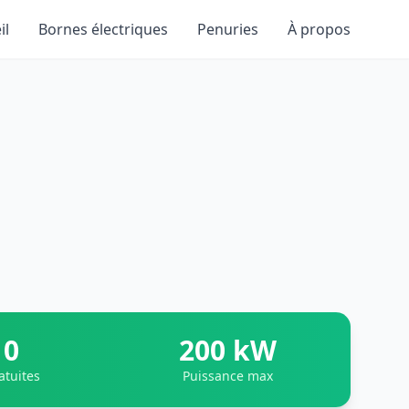
il
Bornes électriques
Penuries
À propos
0
200 kW
atuites
Puissance max