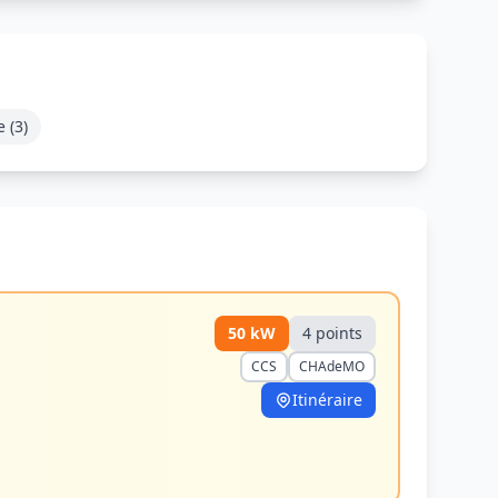
e
(
3
)
50
kW
4
point
s
CCS
CHAdeMO
Itinéraire