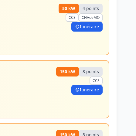
50
kW
4
point
s
CCS
CHAdeMO
Itinéraire
150
kW
8
point
s
CCS
Itinéraire
150
kW
8
point
s