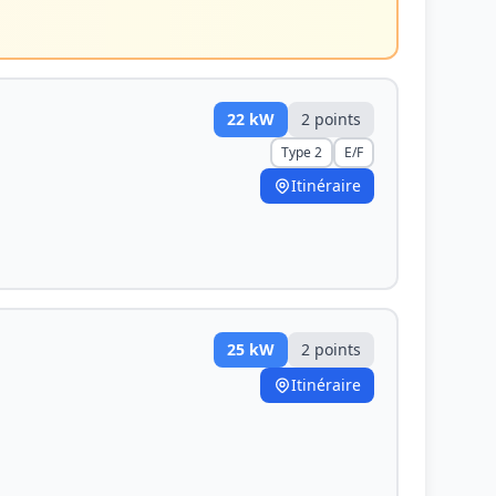
22
kW
2
point
s
Type 2
E/F
Itinéraire
25
kW
2
point
s
Itinéraire