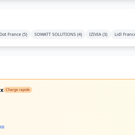
Dot France
(
5
)
SOWATT SOLUTIONS
(
4
)
IZIVIA
(
3
)
Lidl Franc
ax
Charge rapide
PMR