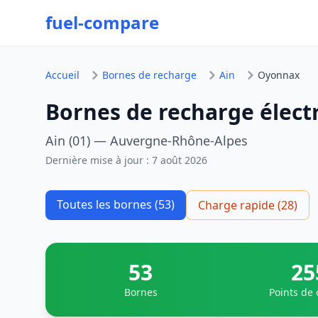
fuel-compare
Accueil
Bornes de recharge
Ain
Oyonnax
Bornes de recharge élect
Ain (01) — Auvergne-Rhône-Alpes
Dernière mise à jour :
7 août 2026
Toutes les bornes (53)
Charge rapide (28)
53
25
Bornes
Points de