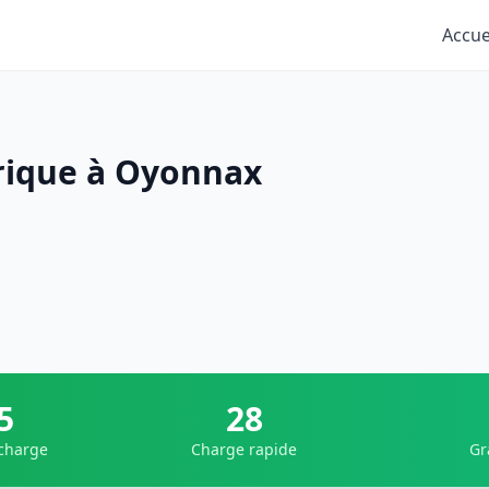
Accue
rique à Oyonnax
5
28
 charge
Charge rapide
Gr