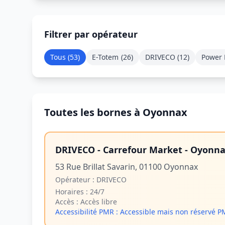
Filtrer par opérateur
Tous (
53
)
E-Totem
(
26
)
DRIVECO
(
12
)
Power 
Toutes les bornes à Oyonnax
DRIVECO - Carrefour Market - Oyonn
53 Rue Brillat Savarin, 01100 Oyonnax
Opérateur :
DRIVECO
Horaires :
24/7
Accès :
Accès libre
Accessibilité PMR :
Accessible mais non réservé 