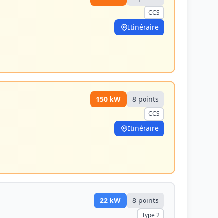
CCS
Itinéraire
150
kW
8
point
s
CCS
Itinéraire
22
kW
8
point
s
Type 2