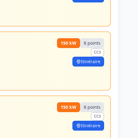
150
kW
8
point
s
CCS
Itinéraire
150
kW
8
point
s
CCS
Itinéraire