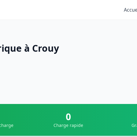
Accue
rique à Crouy
0
 charge
Charge rapide
Gr