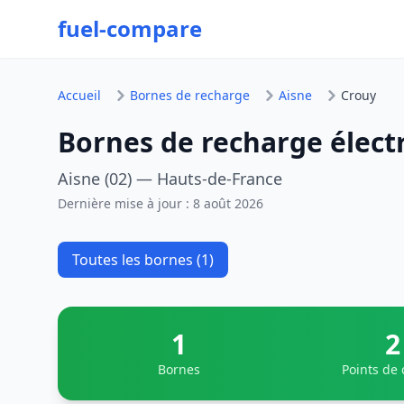
fuel-compare
Accueil
Bornes de recharge
Aisne
Crouy
Bornes de recharge élect
Aisne (02) — Hauts-de-France
Dernière mise à jour :
8 août 2026
Toutes les bornes (1)
1
2
Bornes
Points de