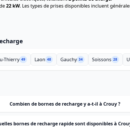
 de
22 kW
. Les types de prises disponibles incluent génér
recharge
u-Thierry
Laon
Gauchy
Soissons
U
49
48
34
28
Combien de bornes de recharge y a-t-il à Crouy ?
elles bornes de recharge rapide sont disponibles à Crou