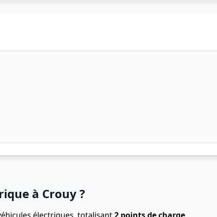
rique à Crouy ?
éhicules électriques, totalisant
2 points de charge
.