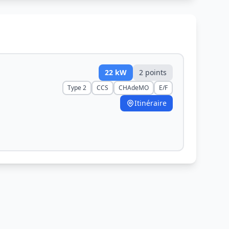
22
kW
2
point
s
Type 2
CCS
CHAdeMO
E/F
Itinéraire