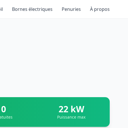
il
Bornes électriques
Penuries
À propos
0
22 kW
atuites
Puissance max