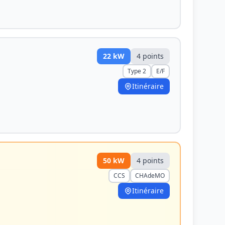
22
kW
4
point
s
Type 2
E/F
Itinéraire
50
kW
4
point
s
CCS
CHAdeMO
Itinéraire