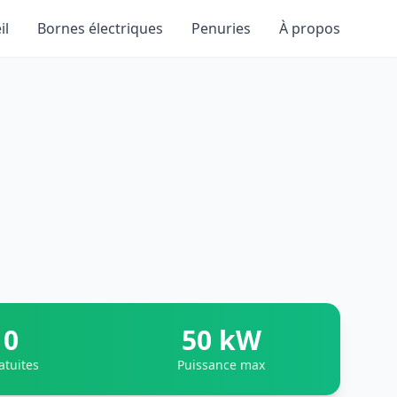
il
Bornes électriques
Penuries
À propos
0
50 kW
atuites
Puissance max