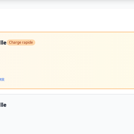
lle
Charge rapide
PMR
lle