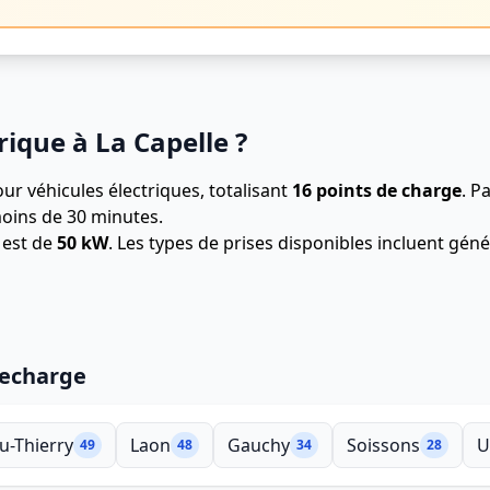
rique à La Capelle ?
ur véhicules électriques, totalisant
16 points de charge
.
Pa
oins de 30 minutes.
 est de
50 kW
. Les types de prises disponibles incluent g
recharge
u-Thierry
Laon
Gauchy
Soissons
U
49
48
34
28