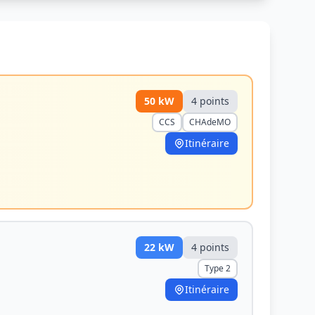
50
kW
4
point
s
CCS
CHAdeMO
Itinéraire
22
kW
4
point
s
Type 2
Itinéraire