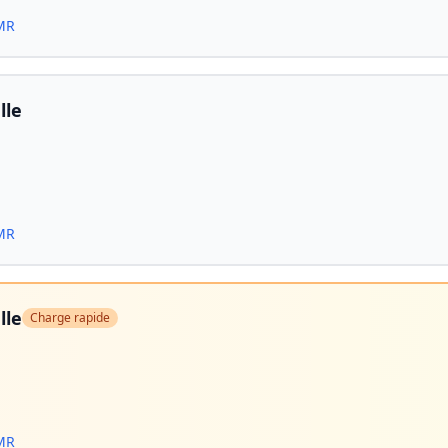
PMR
lle
PMR
lle
Charge rapide
PMR