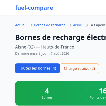
fuel-compare
Accueil
Bornes de recharge
Aisne
La Capelle
Bornes de recharge électr
Aisne (02) — Hauts-de-France
Dernière mise à jour :
7 août 2026
Toutes les bornes (4)
Charge rapide (2)
4
1
Bornes
Points de