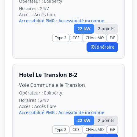
Opérateur :
Eoliberty
Horaires :
24/7
Accès :
Accès libre
Accessibilité PMR :
Accessibilité inconnue
22
kW
2
point
s
Type 2
CCS
CHAdeMO
E/F
Itinéraire
Hotel Le Translon B-2
Voie Communale le Translon
Opérateur :
Eoliberty
Horaires :
24/7
Accès :
Accès libre
Accessibilité PMR :
Accessibilité inconnue
22
kW
2
point
s
Type 2
CCS
CHAdeMO
E/F