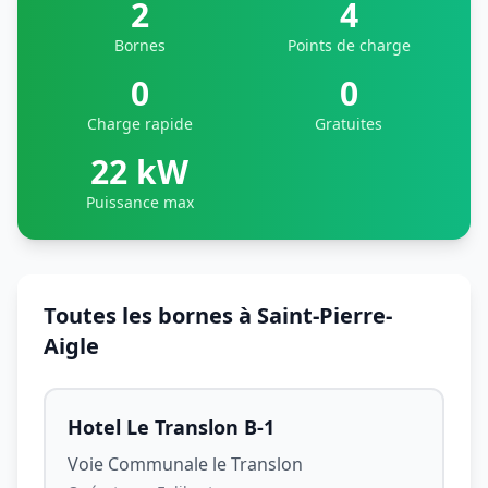
2
4
Bornes
Points de charge
0
0
Charge rapide
Gratuites
22 kW
Puissance max
Toutes les bornes à Saint-Pierre-
Aigle
Hotel Le Translon B-1
Voie Communale le Translon