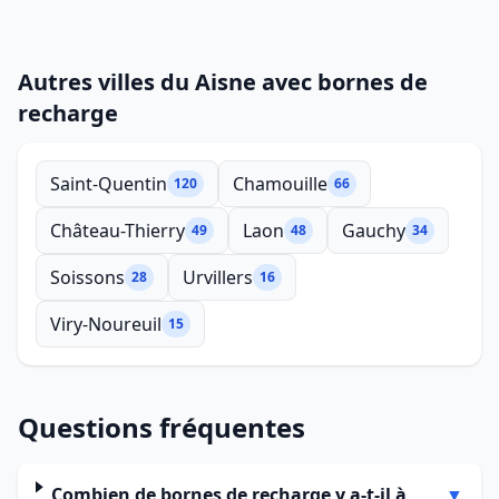
Autres villes du Aisne avec bornes de
recharge
Saint-Quentin
Chamouille
120
66
Château-Thierry
Laon
Gauchy
49
48
34
Soissons
Urvillers
28
16
Viry-Noureuil
15
Questions fréquentes
Combien de bornes de recharge y a-t-il à
▼