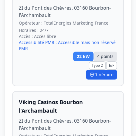
ZI du Pont des Chèvres, 03160 Bourbon-
l'Archambault
Opérateur :
TotalEnergies Marketing France
Horaires :
24/7
Accès :
Accès libre
Accessibilité PMR :
Accessible mais non réservé
PMR
22
kW
4
point
s
Type 2
E/F
Itinéraire
Viking Casinos Bourbon
l'Archambault
ZI du Pont des Chèvres, 03160 Bourbon-
l'Archambault
Opérateur :
TotalEnergies Marketing France