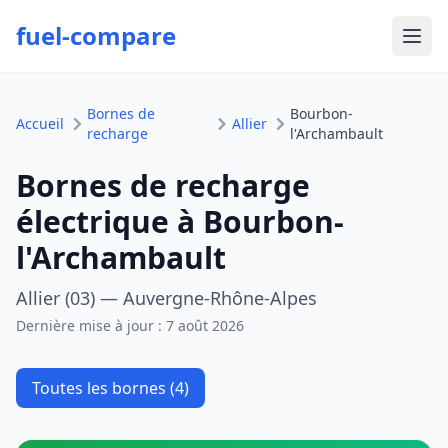
fuel-compare
Ouvr
Bornes de
Bourbon-
Accueil
Allier
recharge
l'Archambault
Bornes de recharge
électrique à Bourbon-
l'Archambault
Allier (03) — Auvergne-Rhône-Alpes
Dernière mise à jour :
7 août 2026
Toutes les bornes (4)