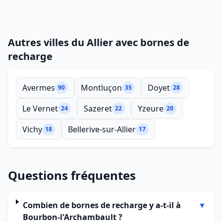
Autres villes du Allier avec bornes de
recharge
Avermes
Montluçon
Doyet
90
35
28
Le Vernet
Sazeret
Yzeure
24
22
20
Vichy
Bellerive-sur-Allier
18
17
Questions fréquentes
Combien de bornes de recharge y a-t-il à
▼
Bourbon-l'Archambault ?