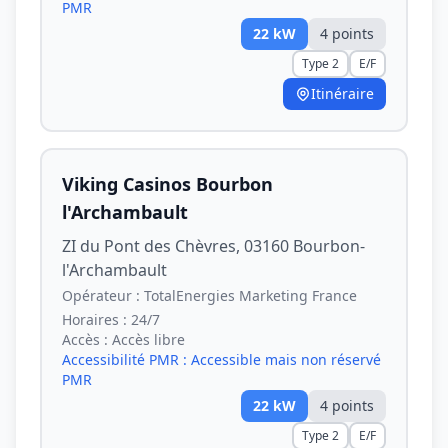
PMR
22
kW
4
point
s
Type 2
E/F
Itinéraire
Viking Casinos Bourbon
l'Archambault
ZI du Pont des Chèvres, 03160 Bourbon-
l'Archambault
Opérateur :
TotalEnergies Marketing France
Horaires :
24/7
Accès :
Accès libre
Accessibilité PMR :
Accessible mais non réservé
PMR
22
kW
4
point
s
Type 2
E/F