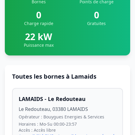
Bornes
Points de charge
0
0
Charge rapide
Gratuites
22 kW
Puissance max
Toutes les bornes à Lamaids
LAMAIDS - Le Redouteau
Le Redouteau, 03380 LAMAIDS
Opérateur :
Bouygues Energies & Services
Horaires :
Mo-Su 00:00-23:57
Accès :
Accès libre