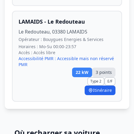
LAMAIDS - Le Redouteau
Le Redouteau, 03380 LAMAIDS
Opérateur :
Bouygues Energies & Services
Horaires :
Mo-Su 00:00-23:57
Accès :
Accès libre
Accessibilité PMR :
Accessible mais non réservé
PMR
22
kW
3
point
s
Type 2
E/F
Itinéraire
Où recharger sa voiture