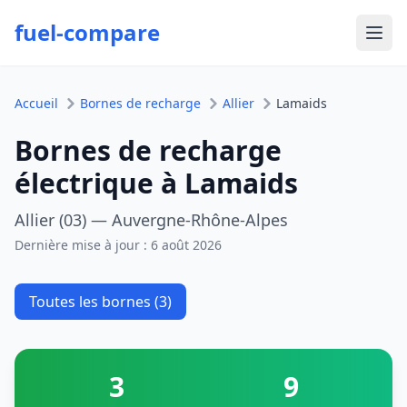
fuel-compare
Ouvr
Accueil
Bornes de recharge
Allier
Lamaids
Bornes de recharge
électrique à Lamaids
Allier (03) — Auvergne-Rhône-Alpes
Dernière mise à jour :
6 août 2026
Toutes les bornes (3)
3
9