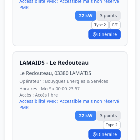
Accessibilité PMR :
Accessible mais non réservé
PMR
22
kW
3
point
s
Type 2
E/F
Itinéraire
LAMAIDS - Le Redouteau
Le Redouteau, 03380 LAMAIDS
Opérateur :
Bouygues Energies & Services
Horaires :
Mo-Su 00:00-23:57
Accès :
Accès libre
Accessibilité PMR :
Accessible mais non réservé
PMR
22
kW
3
point
s
Type 2
Itinéraire