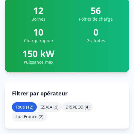
12
56
Bornes
Points de charge
10
0
Charge rapide
Gratuites
150 kW
Puissance max
Filtrer par opérateur
Tous (
12
)
IZIVIA
(
6
)
DRIVECO
(
4
)
Lidl France
(
2
)