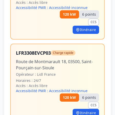
Accès :
Accès libre
Accessibilité PMR :
Accessibilité inconnue
120
kW
6
point
s
CCS
Itinéraire
LFR3308EVCP03
Charge rapide
Route de Montmarault 18, 03500, Saint-
Pourçain-sur-Sioule
Opérateur :
Lidl France
Horaires :
24/7
Accès :
Accès libre
Accessibilité PMR :
Accessibilité inconnue
120
kW
6
point
s
CCS
Itinéraire