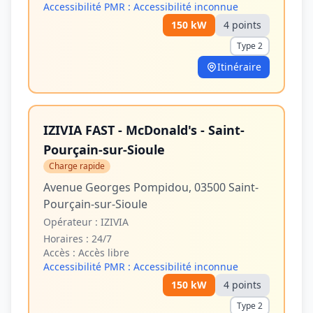
Accessibilité PMR :
Accessibilité inconnue
150
kW
4
point
s
Type 2
Itinéraire
IZIVIA FAST - McDonald's - Saint-
Pourçain-sur-Sioule
Charge rapide
Avenue Georges Pompidou, 03500 Saint-
Pourçain-sur-Sioule
Opérateur :
IZIVIA
Horaires :
24/7
Accès :
Accès libre
Accessibilité PMR :
Accessibilité inconnue
150
kW
4
point
s
Type 2