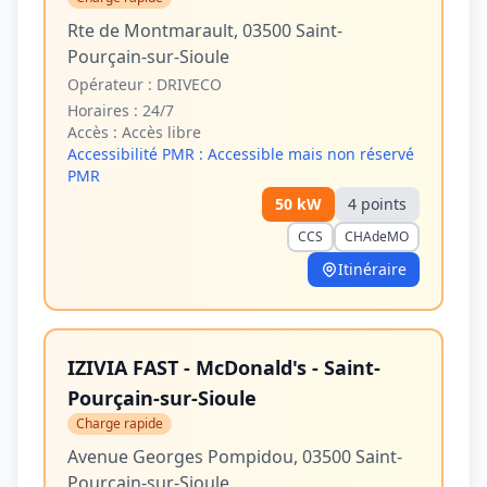
Rte de Montmarault, 03500 Saint-
Pourçain-sur-Sioule
Opérateur :
DRIVECO
Horaires :
24/7
Accès :
Accès libre
Accessibilité PMR :
Accessible mais non réservé
PMR
50
kW
4
point
s
CCS
CHAdeMO
Itinéraire
IZIVIA FAST - McDonald's - Saint-
Pourçain-sur-Sioule
Charge rapide
Avenue Georges Pompidou, 03500 Saint-
Pourçain-sur-Sioule