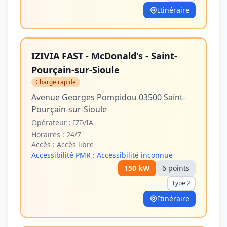
Itinéraire
IZIVIA FAST - McDonald's - Saint-
Pourçain-sur-Sioule
Charge rapide
Avenue Georges Pompidou 03500 Saint-
Pourçain-sur-Sioule
Opérateur :
IZIVIA
Horaires :
24/7
Accès :
Accès libre
Accessibilité PMR :
Accessibilité inconnue
150
kW
6
point
s
Type 2
Itinéraire