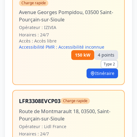
Charge rapide
Avenue Georges Pompidou, 03500 Saint-
Pourçain-sur-Sioule
Opérateur :
IZIVIA
Horaires :
24/7
Accès :
Accès libre
Accessibilité PMR :
Accessibilité inconnue
150
kW
4
point
s
Type 2
Itinéraire
LFR3308EVCP03
Charge rapide
Route de Montmarault 18, 03500, Saint-
Pourçain-sur-Sioule
Opérateur :
Lidl France
Horaires :
24/7