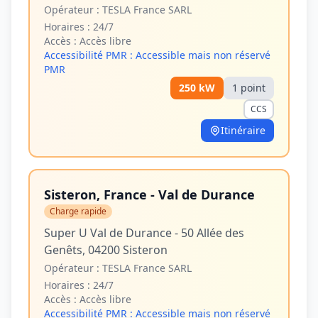
Opérateur :
TESLA France SARL
Horaires :
24/7
Accès :
Accès libre
Accessibilité PMR :
Accessible mais non réservé
PMR
250
kW
1
point
CCS
Itinéraire
Sisteron, France - Val de Durance
Charge rapide
Super U Val de Durance - 50 Allée des
Genêts, 04200 Sisteron
Opérateur :
TESLA France SARL
Horaires :
24/7
Accès :
Accès libre
Accessibilité PMR :
Accessible mais non réservé