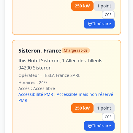
250
kW
1
point
CCS
Itinéraire
Sisteron, France
Charge rapide
Ibis Hotel Sisteron, 1 Allée des Tilleuls,
04200 Sisteron
Opérateur :
TESLA France SARL
Horaires :
24/7
Accès :
Accès libre
Accessibilité PMR :
Accessible mais non réservé
PMR
250
kW
1
point
CCS
Itinéraire