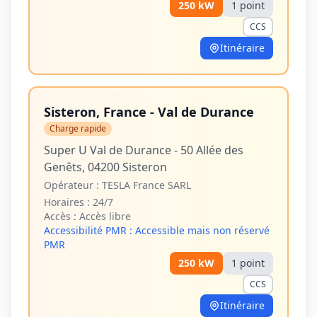
250
kW
1
point
CCS
Itinéraire
Sisteron, France - Val de Durance
Charge rapide
Super U Val de Durance - 50 Allée des
Genêts, 04200 Sisteron
Opérateur :
TESLA France SARL
Horaires :
24/7
Accès :
Accès libre
Accessibilité PMR :
Accessible mais non réservé
PMR
250
kW
1
point
CCS
Itinéraire