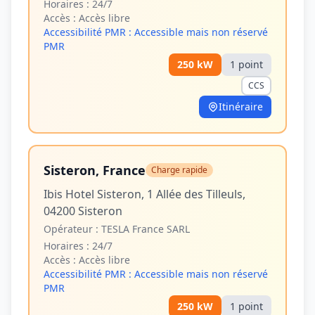
Horaires :
24/7
Accès :
Accès libre
Accessibilité PMR :
Accessible mais non réservé
PMR
250
kW
1
point
CCS
Itinéraire
Sisteron, France
Charge rapide
Ibis Hotel Sisteron, 1 Allée des Tilleuls,
04200 Sisteron
Opérateur :
TESLA France SARL
Horaires :
24/7
Accès :
Accès libre
Accessibilité PMR :
Accessible mais non réservé
PMR
250
kW
1
point