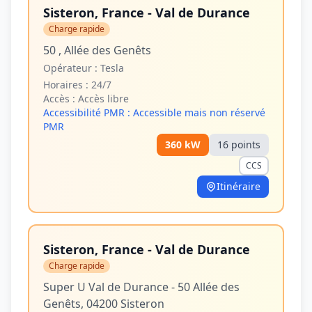
Sisteron, France - Val de Durance
Charge rapide
50 , Allée des Genêts
Opérateur :
Tesla
Horaires :
24/7
Accès :
Accès libre
Accessibilité PMR :
Accessible mais non réservé
PMR
360
kW
16
point
s
CCS
Itinéraire
Sisteron, France - Val de Durance
Charge rapide
Super U Val de Durance - 50 Allée des
Genêts, 04200 Sisteron