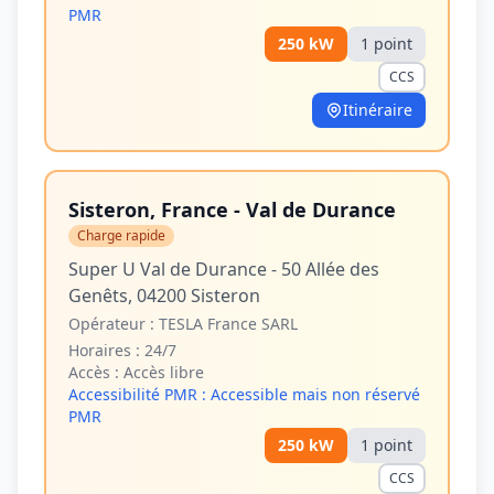
PMR
250
kW
1
point
CCS
Itinéraire
Sisteron, France - Val de Durance
Charge rapide
Super U Val de Durance - 50 Allée des
Genêts, 04200 Sisteron
Opérateur :
TESLA France SARL
Horaires :
24/7
Accès :
Accès libre
Accessibilité PMR :
Accessible mais non réservé
PMR
250
kW
1
point
CCS