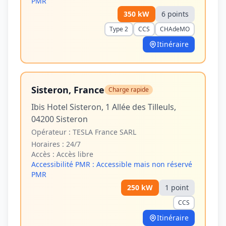
PMR
350
kW
6
point
s
Type 2
CCS
CHAdeMO
Itinéraire
Sisteron, France
Charge rapide
Ibis Hotel Sisteron, 1 Allée des Tilleuls,
04200 Sisteron
Opérateur :
TESLA France SARL
Horaires :
24/7
Accès :
Accès libre
Accessibilité PMR :
Accessible mais non réservé
PMR
250
kW
1
point
CCS
Itinéraire