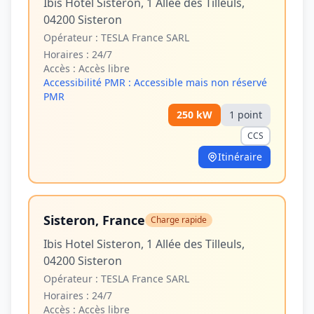
Ibis Hotel Sisteron, 1 Allée des Tilleuls,
04200 Sisteron
Opérateur :
TESLA France SARL
Horaires :
24/7
Accès :
Accès libre
Accessibilité PMR :
Accessible mais non réservé
PMR
250
kW
1
point
CCS
Itinéraire
Sisteron, France
Charge rapide
Ibis Hotel Sisteron, 1 Allée des Tilleuls,
04200 Sisteron
Opérateur :
TESLA France SARL
Horaires :
24/7
Accès :
Accès libre