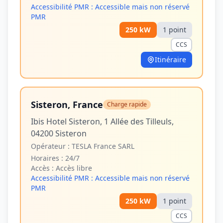
Accessibilité PMR :
Accessible mais non réservé
PMR
250
kW
1
point
CCS
Itinéraire
Sisteron, France
Charge rapide
Ibis Hotel Sisteron, 1 Allée des Tilleuls,
04200 Sisteron
Opérateur :
TESLA France SARL
Horaires :
24/7
Accès :
Accès libre
Accessibilité PMR :
Accessible mais non réservé
PMR
250
kW
1
point
CCS