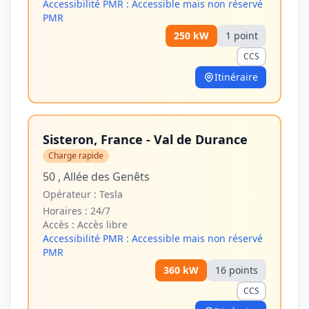
Accessibilité PMR :
Accessible mais non réservé
PMR
250
kW
1
point
CCS
Itinéraire
Sisteron, France - Val de Durance
Charge rapide
50 , Allée des Genêts
Opérateur :
Tesla
Horaires :
24/7
Accès :
Accès libre
Accessibilité PMR :
Accessible mais non réservé
PMR
360
kW
16
point
s
CCS