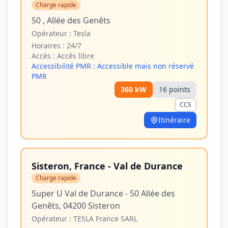
Charge rapide
50 , Allée des Genêts
Opérateur :
Tesla
Horaires :
24/7
Accès :
Accès libre
Accessibilité PMR :
Accessible mais non réservé
PMR
360
kW
16
point
s
CCS
Itinéraire
Sisteron, France - Val de Durance
Charge rapide
Super U Val de Durance - 50 Allée des
Genêts, 04200 Sisteron
Opérateur :
TESLA France SARL