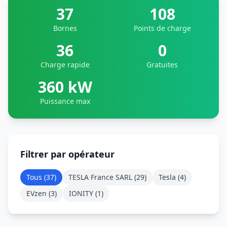
37
108
Bornes
Points de charge
36
0
Charge rapide
Gratuites
360 kW
Puissance max
Filtrer par opérateur
Tous (
37
)
TESLA France SARL
(
29
)
Tesla
(
4
)
EVzen
(
3
)
IONITY
(
1
)