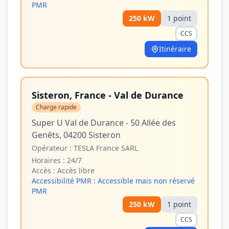
PMR
250
kW
1
point
CCS
Itinéraire
Sisteron, France - Val de Durance
Charge rapide
Super U Val de Durance - 50 Allée des
Genêts, 04200 Sisteron
Opérateur :
TESLA France SARL
Horaires :
24/7
Accès :
Accès libre
Accessibilité PMR :
Accessible mais non réservé
PMR
250
kW
1
point
CCS