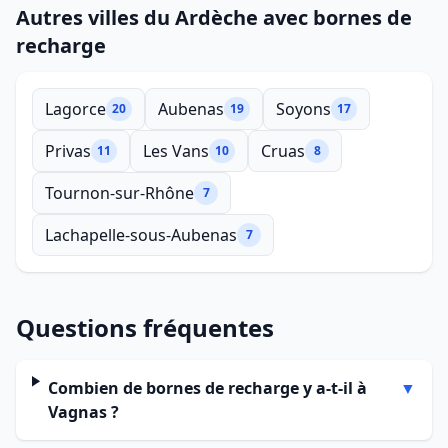
Autres villes du Ardèche avec bornes de
recharge
Lagorce
Aubenas
Soyons
20
19
17
Privas
Les Vans
Cruas
11
10
8
Tournon-sur-Rhône
7
Lachapelle-sous-Aubenas
7
Questions fréquentes
Combien de bornes de recharge y a-t-il à
▼
Vagnas ?