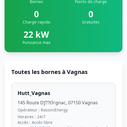
Bornes
Points de charge
0
0
Charge rapide
Gratuites
22 kW
Puissance max
Toutes les bornes à Vagnas
Hutt_Vagnas
145 Route Dƒ??Orgnac, 07150 Vagnas
Opérateur :
RossiniEnergy
Horaires :
24/7
Accès :
Accès libre