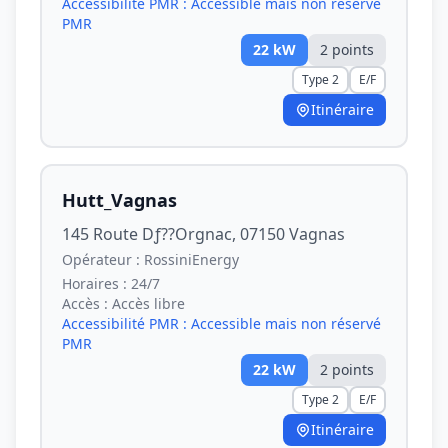
Accessibilité PMR :
Accessible mais non réservé
PMR
22
kW
2
point
s
Type 2
E/F
Itinéraire
Hutt_Vagnas
145 Route Dƒ??Orgnac, 07150 Vagnas
Opérateur :
RossiniEnergy
Horaires :
24/7
Accès :
Accès libre
Accessibilité PMR :
Accessible mais non réservé
PMR
22
kW
2
point
s
Type 2
E/F
Itinéraire