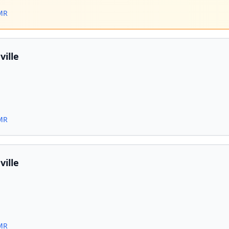
PMR
ille
PMR
ille
PMR