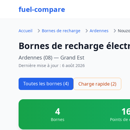
fuel-compare
Accueil
Bornes de recharge
Ardennes
Nouzo
Bornes de recharge élect
Ardennes (08) — Grand Est
Dernière mise à jour :
6 août 2026
Toutes les bornes (4)
Charge rapide (2)
4
1
Bornes
Points de