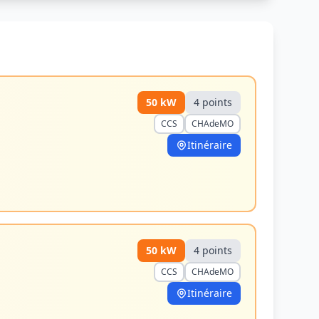
50
kW
4
point
s
CCS
CHAdeMO
Itinéraire
50
kW
4
point
s
CCS
CHAdeMO
Itinéraire