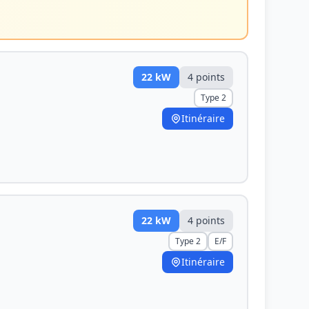
22
kW
4
point
s
Type 2
Itinéraire
22
kW
4
point
s
Type 2
E/F
Itinéraire