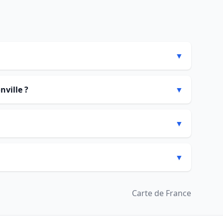
▼
nville ?
▼
▼
▼
Carte de France