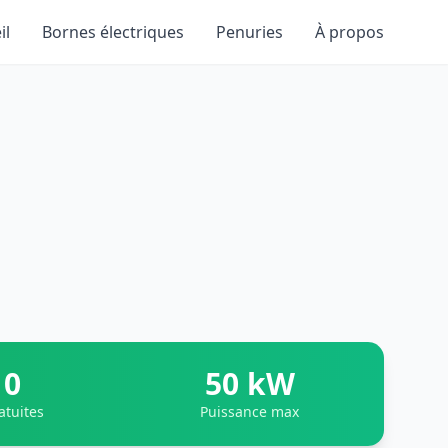
il
Bornes électriques
Penuries
À propos
0
50 kW
atuites
Puissance max