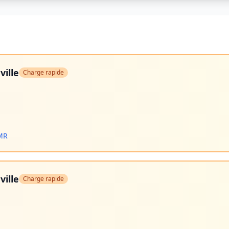
ille
Charge rapide
PMR
ille
Charge rapide