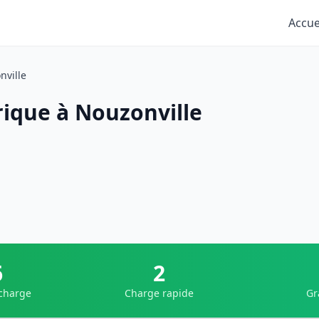
Accue
nville
rique à Nouzonville
6
2
 charge
Charge rapide
Gr