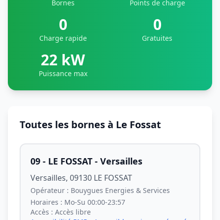
Bornes
Points de charge
0
0
Charge rapide
Gratuites
22 kW
Puissance max
Toutes les bornes à Le Fossat
09 - LE FOSSAT - Versailles
Versailles, 09130 LE FOSSAT
Opérateur :
Bouygues Energies & Services
Horaires :
Mo-Su 00:00-23:57
Accès :
Accès libre