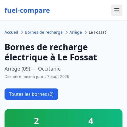
fuel-compare
Ouvr
Accueil
Bornes de recharge
Ariège
Le Fossat
Bornes de recharge
électrique à Le Fossat
Ariège (09) — Occitanie
Dernière mise à jour :
7 août 2026
Toutes les bornes (2)
2
4