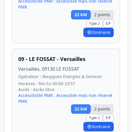
Accessibilité PMR :
Accessible mais non réservé
PMR
22
kW
2
point
s
Type 2
E/F
Itinéraire
09 - LE FOSSAT - Versailles
Versailles, 09130 LE FOSSAT
Opérateur :
Bouygues Energies & Services
Horaires :
Mo-Su 00:00-23:57
Accès :
Accès libre
Accessibilité PMR :
Accessible mais non réservé
PMR
22
kW
2
point
s
Type 2
E/F
Itinéraire