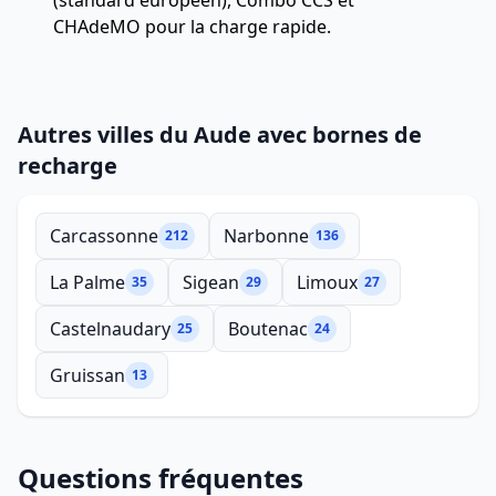
(standard européen), Combo CCS et
CHAdeMO pour la charge rapide.
Autres villes du Aude avec bornes de
recharge
Carcassonne
Narbonne
212
136
La Palme
Sigean
Limoux
35
29
27
Castelnaudary
Boutenac
25
24
Gruissan
13
Questions fréquentes