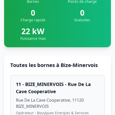
Bornes
Points de charge
0
0
Charge rapide
Gratuites
22 kW
Puissance max
Toutes les bornes à Bize-Minervois
11 - BIZE_MINERVOIS - Rue De La
Cave Cooperative
Rue De La Cave Cooperative, 11120
BIZE_MINERVOIS
Opérateur :
Bouygues Energies & Services