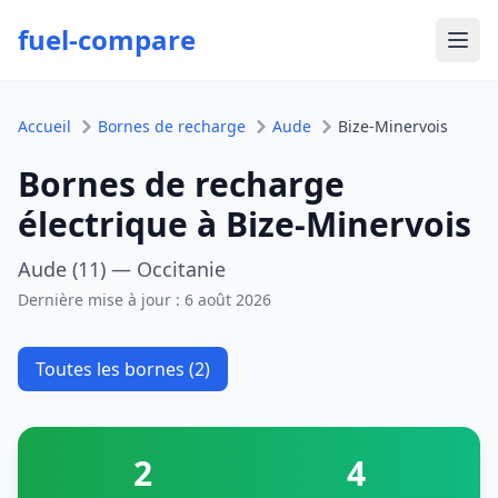
fuel-compare
Ouvr
Accueil
Bornes de recharge
Aude
Bize-Minervois
Bornes de recharge
électrique à Bize-Minervois
Aude (11) — Occitanie
Dernière mise à jour :
6 août 2026
Toutes les bornes (2)
2
4