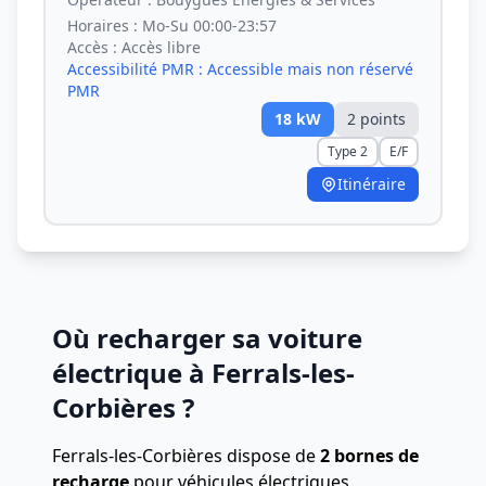
Horaires :
Mo-Su 00:00-23:57
Accès :
Accès libre
Accessibilité PMR :
Accessible mais non réservé
PMR
18
kW
2
point
s
Type 2
E/F
Itinéraire
Où recharger sa voiture
électrique à Ferrals-les-
Corbières ?
Ferrals-les-Corbières dispose de
2 bornes de
recharge
pour véhicules électriques,