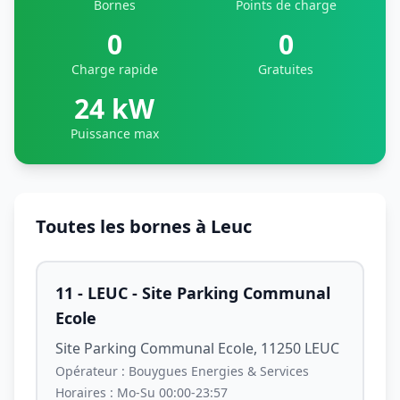
Bornes
Points de charge
0
0
Charge rapide
Gratuites
24 kW
Puissance max
Toutes les bornes à Leuc
11 - LEUC - Site Parking Communal
Ecole
Site Parking Communal Ecole, 11250 LEUC
Opérateur :
Bouygues Energies & Services
Horaires :
Mo-Su 00:00-23:57