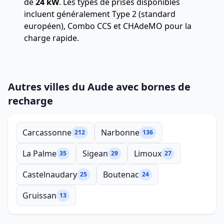
de
24 kW
. Les types de prises disponibles
incluent généralement Type 2 (standard
européen), Combo CCS et CHAdeMO pour la
charge rapide.
Autres villes du Aude avec bornes de
recharge
Carcassonne
Narbonne
212
136
La Palme
Sigean
Limoux
35
29
27
Castelnaudary
Boutenac
25
24
Gruissan
13