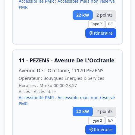
Accessibilité PMR :
Accessible mais non réservé
PMR
22
kW
2
point
s
Type 2
E/F
Itinéraire
11 - PEZENS - Avenue De L'Occitanie
Avenue De L'Occitanie, 11170 PEZENS
Opérateur :
Bouygues Energies & Services
Horaires :
Mo-Su 00:00-23:57
Accès :
Accès libre
Accessibilité PMR :
Accessible mais non réservé
PMR
22
kW
2
point
s
Type 2
E/F
Itinéraire