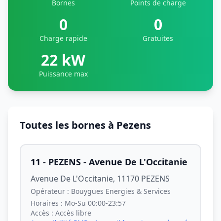
Bornes
Points de charge
0
0
Charge rapide
Gratuites
22 kW
Puissance max
Toutes les bornes à Pezens
11 - PEZENS - Avenue De L'Occitanie
Avenue De L'Occitanie, 11170 PEZENS
Opérateur :
Bouygues Energies & Services
Horaires :
Mo-Su 00:00-23:57
Accès :
Accès libre