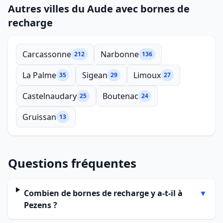
Autres villes du Aude avec bornes de
recharge
Carcassonne
Narbonne
212
136
La Palme
Sigean
Limoux
35
29
27
Castelnaudary
Boutenac
25
24
Gruissan
13
Questions fréquentes
Combien de bornes de recharge y a-t-il à
▼
Pezens ?