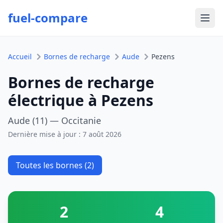
fuel-compare
Ouvr
Accueil
Bornes de recharge
Aude
Pezens
Bornes de recharge
électrique à Pezens
Aude (11) — Occitanie
Dernière mise à jour :
7 août 2026
Toutes les bornes (2)
2
4