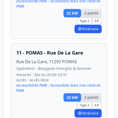
Accessibilité PMR :
Accessible mais non réservé
PMR
22
kW
2
point
s
Type 2
E/F
Itinéraire
11 - POMAS - Rue De La Gare
Rue De La Gare, 11250 POMAS
Opérateur :
Bouygues Energies & Services
Horaires :
Mo-Su 00:00-23:57
Accès :
Accès libre
Accessibilité PMR :
Accessible mais non réservé
PMR
22
kW
2
point
s
Type 2
E/F
Itinéraire