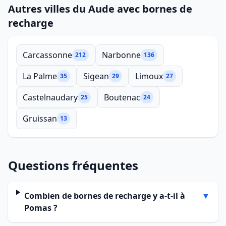
Autres villes du Aude avec bornes de
recharge
Carcassonne
Narbonne
212
136
La Palme
Sigean
Limoux
35
29
27
Castelnaudary
Boutenac
25
24
Gruissan
13
Questions fréquentes
Combien de bornes de recharge y a-t-il à
▼
Pomas ?