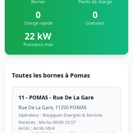
Bornes
Points de charge
0
0
Charge rapide
Gratuites
22 kW
Puissance max
Toutes les bornes à Pomas
11 - POMAS - Rue De La Gare
Rue De La Gare, 11250 POMAS
Opérateur :
Bouygues Energies & Services
Horaires :
Mo-Su 00:00-23:57
Accès :
Accès libre