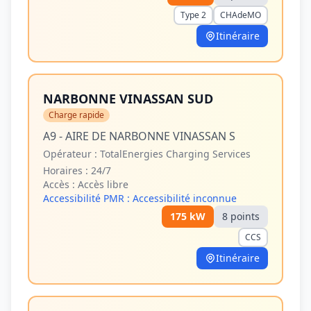
Type 2
CHAdeMO
Itinéraire
NARBONNE VINASSAN SUD
Charge rapide
A9 - AIRE DE NARBONNE VINASSAN S
Opérateur :
TotalEnergies Charging Services
Horaires :
24/7
Accès :
Accès libre
Accessibilité PMR :
Accessibilité inconnue
175
kW
8
point
s
CCS
Itinéraire