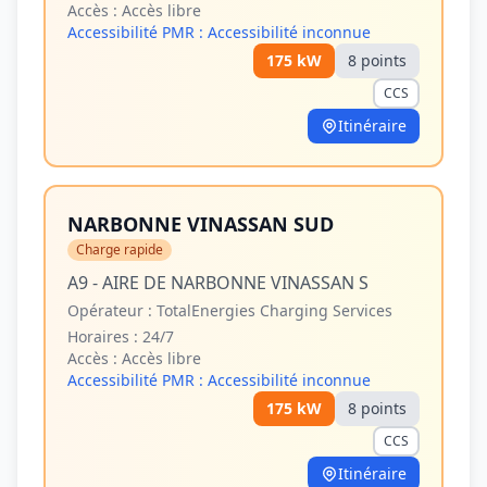
Accès :
Accès libre
Accessibilité PMR :
Accessibilité inconnue
175
kW
8
point
s
CCS
Itinéraire
NARBONNE VINASSAN SUD
Charge rapide
A9 - AIRE DE NARBONNE VINASSAN S
Opérateur :
TotalEnergies Charging Services
Horaires :
24/7
Accès :
Accès libre
Accessibilité PMR :
Accessibilité inconnue
175
kW
8
point
s
CCS
Itinéraire