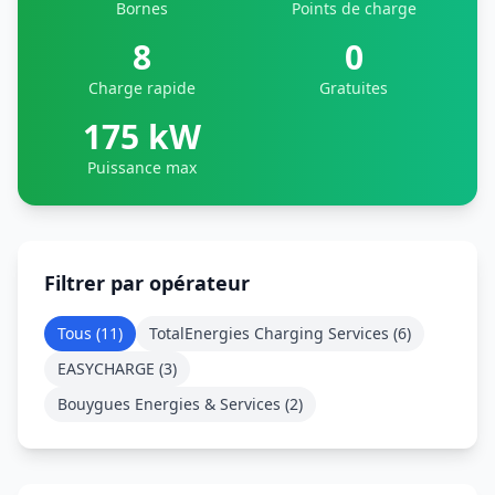
Bornes
Points de charge
8
0
Charge rapide
Gratuites
175 kW
Puissance max
Filtrer par opérateur
Tous (
11
)
TotalEnergies Charging Services
(
6
)
EASYCHARGE
(
3
)
Bouygues Energies & Services
(
2
)