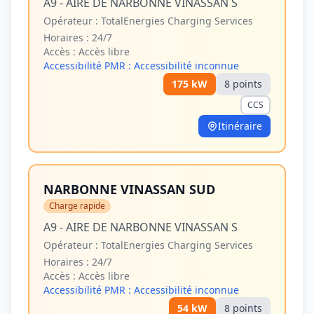
A9 - AIRE DE NARBONNE VINASSAN S
Opérateur :
TotalEnergies Charging Services
Horaires :
24/7
Accès :
Accès libre
Accessibilité PMR :
Accessibilité inconnue
175
kW
8
point
s
CCS
Itinéraire
NARBONNE VINASSAN SUD
Charge rapide
A9 - AIRE DE NARBONNE VINASSAN S
Opérateur :
TotalEnergies Charging Services
Horaires :
24/7
Accès :
Accès libre
Accessibilité PMR :
Accessibilité inconnue
54
kW
8
point
s