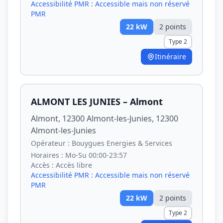
Accessibilité PMR :
Accessible mais non réservé
PMR
22
kW
2
point
s
Type 2
Itinéraire
ALMONT LES JUNIES – Almont
Almont, 12300 Almont-les-Junies, 12300
Almont-les-Junies
Opérateur :
Bouygues Energies & Services
Horaires :
Mo-Su 00:00-23:57
Accès :
Accès libre
Accessibilité PMR :
Accessible mais non réservé
PMR
22
kW
2
point
s
Type 2