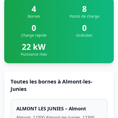
4
8
Bornes
Points de charge
0
0
Charge rapide
Gratuites
22 kW
Puissance max
Toutes les bornes à Almont-les-
Junies
ALMONT LES JUNIES – Almont
Almont, 12300 Almont-les-Junies, 12300