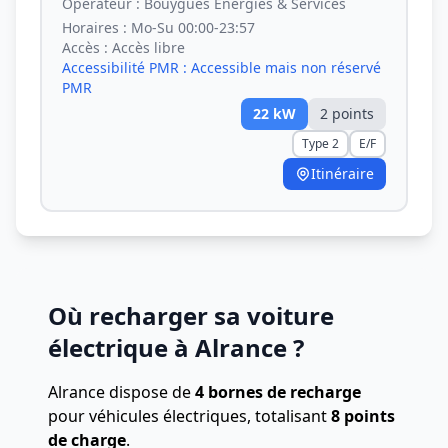
Opérateur :
Bouygues Energies & Services
Horaires :
Mo-Su 00:00-23:57
Accès :
Accès libre
Accessibilité PMR :
Accessible mais non réservé
PMR
22
kW
2
point
s
Type 2
E/F
Itinéraire
Où recharger sa voiture
électrique à Alrance ?
Alrance dispose de
4 bornes de recharge
pour véhicules électriques, totalisant
8 points
de charge
.