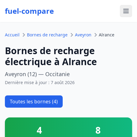
fuel-compare
Ouvr
Accueil
Bornes de recharge
Aveyron
Alrance
Bornes de recharge
électrique à Alrance
Aveyron (12) — Occitanie
Dernière mise à jour :
7 août 2026
Toutes les bornes (4)
4
8