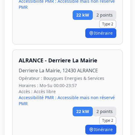
Accessibilité PMR :
Accessible mais non réservé
PMR
22
kW
2
point
s
Type 2
Itinéraire
ALRANCE - Derriere La Mairie
Derriere La Mairie, 12430 ALRANCE
Opérateur :
Bouygues Energies & Services
Horaires :
Mo-Su 00:00-23:57
Accès :
Accès libre
Accessibilité PMR :
Accessible mais non réservé
PMR
22
kW
2
point
s
Type 2
Itinéraire