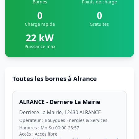
Bornes
Points de charge
0
0
Charge rapide
Gratuites
22 kW
Puissance max
Toutes les bornes à Alrance
ALRANCE - Derriere La Mairie
Derriere La Mairie, 12430 ALRANCE
Opérateur :
Bouygues Energies & Services
Horaires :
Mo-Su 00:00-23:57
Accès :
Accès libre