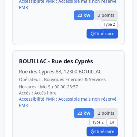
Accessibilité PMR :
Accessible mais non réservé
PMR
22
kW
2
point
s
Type 2
Itinéraire
BOUILLAC - Rue des Cyprés
Rue des Cyprés 88, 12300 BOUILLAC
Opérateur :
Bouygues Energies & Services
Horaires :
Mo-Su 00:00-23:57
Accès :
Accès libre
Accessibilité PMR :
Accessible mais non réservé
PMR
22
kW
2
point
s
Type 2
E/F
Itinéraire