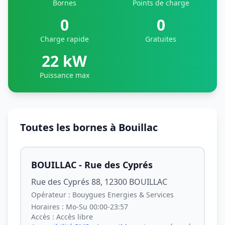
Bornes
Points de charge
0
0
Charge rapide
Gratuites
22 kW
Puissance max
Toutes les bornes à Bouillac
BOUILLAC - Rue des Cyprés
Rue des Cyprés 88, 12300 BOUILLAC
Opérateur :
Bouygues Energies & Services
Horaires :
Mo-Su 00:00-23:57
Accès :
Accès libre