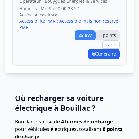
Opérateur :
Bouygues Energies & Services
Horaires :
Mo-Su 00:00-23:57
Accès :
Accès libre
Accessibilité PMR :
Accessible mais non réservé
PMR
22
kW
2
point
s
Type 2
Itinéraire
Où recharger sa voiture
électrique à Bouillac ?
Bouillac dispose de
4 bornes de recharge
pour véhicules électriques, totalisant
8 points
de charge
.