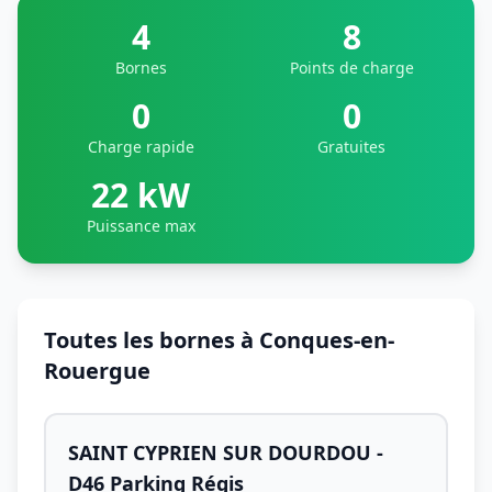
4
8
Bornes
Points de charge
0
0
Charge rapide
Gratuites
22 kW
Puissance max
Toutes les bornes à Conques-en-
Rouergue
SAINT CYPRIEN SUR DOURDOU -
D46 Parking Régis