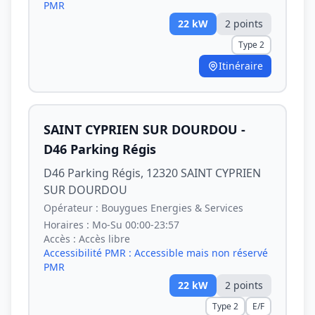
PMR
22
kW
2
point
s
Type 2
Itinéraire
SAINT CYPRIEN SUR DOURDOU -
D46 Parking Régis
D46 Parking Régis, 12320 SAINT CYPRIEN
SUR DOURDOU
Opérateur :
Bouygues Energies & Services
Horaires :
Mo-Su 00:00-23:57
Accès :
Accès libre
Accessibilité PMR :
Accessible mais non réservé
PMR
22
kW
2
point
s
Type 2
E/F