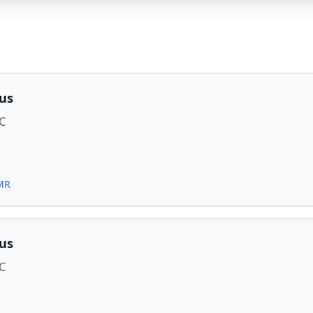
us
C
PMR
us
C