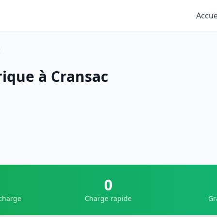
Accue
c
rique à Cransac
0
 charge
Charge rapide
Gr