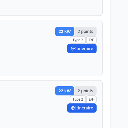
22
kW
2
point
s
Type 2
E/F
Itinéraire
22
kW
2
point
s
Type 2
E/F
Itinéraire