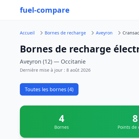
fuel-compare
Accueil
Bornes de recharge
Aveyron
Cransa
Bornes de recharge élect
Aveyron (12) — Occitanie
Dernière mise à jour :
8 août 2026
Toutes les bornes (4)
4
8
Bornes
Points de