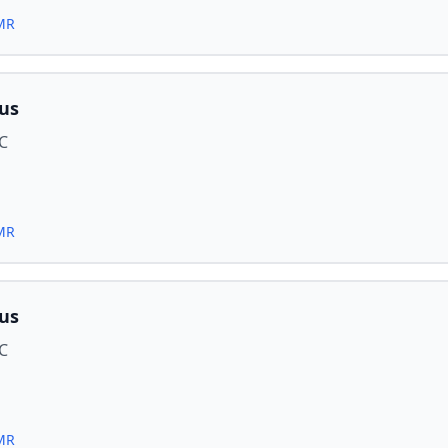
PMR
us
C
PMR
us
C
PMR