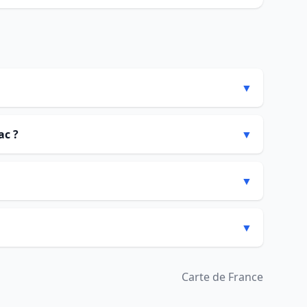
▼
ac ?
▼
▼
▼
Carte de France