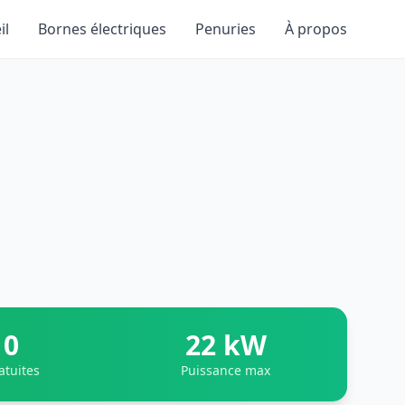
il
Bornes électriques
Penuries
À propos
0
22 kW
atuites
Puissance max