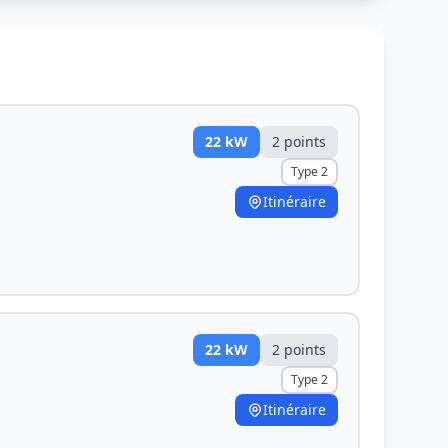
22
kW
2
point
s
Type 2
Itinéraire
22
kW
2
point
s
Type 2
Itinéraire