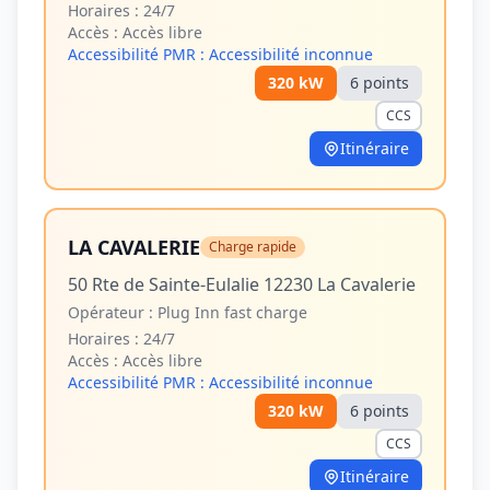
Horaires :
24/7
Accès :
Accès libre
Accessibilité PMR :
Accessibilité inconnue
320
kW
6
point
s
CCS
Itinéraire
LA CAVALERIE
Charge rapide
50 Rte de Sainte-Eulalie 12230 La Cavalerie
Opérateur :
Plug Inn fast charge
Horaires :
24/7
Accès :
Accès libre
Accessibilité PMR :
Accessibilité inconnue
320
kW
6
point
s
CCS
Itinéraire