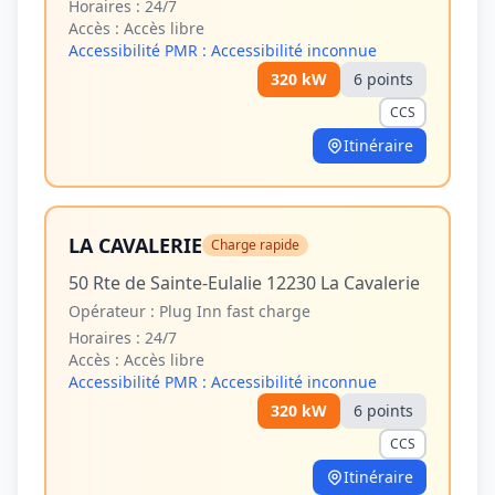
Horaires :
24/7
Accès :
Accès libre
Accessibilité PMR :
Accessibilité inconnue
320
kW
6
point
s
CCS
Itinéraire
LA CAVALERIE
Charge rapide
50 Rte de Sainte-Eulalie 12230 La Cavalerie
Opérateur :
Plug Inn fast charge
Horaires :
24/7
Accès :
Accès libre
Accessibilité PMR :
Accessibilité inconnue
320
kW
6
point
s
CCS
Itinéraire