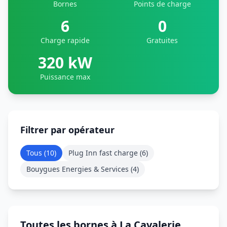
Bornes
Points de charge
6
0
Charge rapide
Gratuites
320 kW
Puissance max
Filtrer par opérateur
Tous (
10
)
Plug Inn fast charge
(
6
)
Bouygues Energies & Services
(
4
)
Toutes les bornes à La Cavalerie