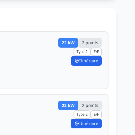
22
kW
2
point
s
Type 2
E/F
Itinéraire
22
kW
2
point
s
Type 2
E/F
Itinéraire