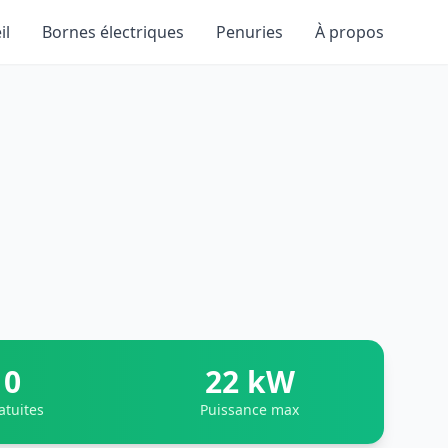
il
Bornes électriques
Penuries
À propos
0
22 kW
atuites
Puissance max