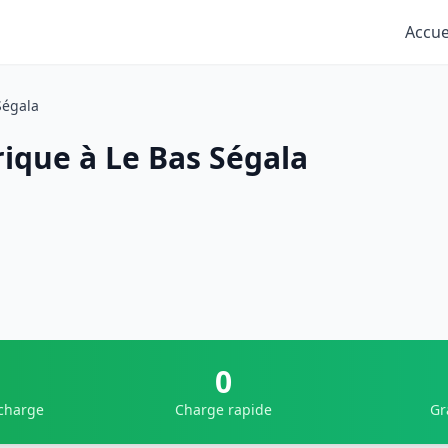
Accue
Ségala
rique à Le Bas Ségala
0
 charge
Charge rapide
Gr