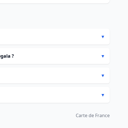
▼
égala ?
▼
▼
▼
Carte de France