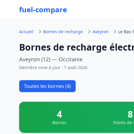
fuel-compare
Accueil
Bornes de recharge
Aveyron
Le Bas 
Bornes de recharge élect
Aveyron (12) — Occitanie
Dernière mise à jour :
7 août 2026
Toutes les bornes (4)
4
8
Bornes
Points de