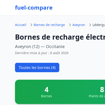
fuel-compare
Accueil
Bornes de recharge
Aveyron
Léderg
Bornes de recharge élect
Aveyron (12) — Occitanie
Dernière mise à jour :
8 août 2026
Toutes les bornes (4)
4
8
Bornes
Points de