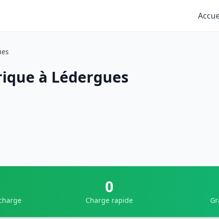
Accue
ues
rique à Lédergues
0
 charge
Charge rapide
Gr