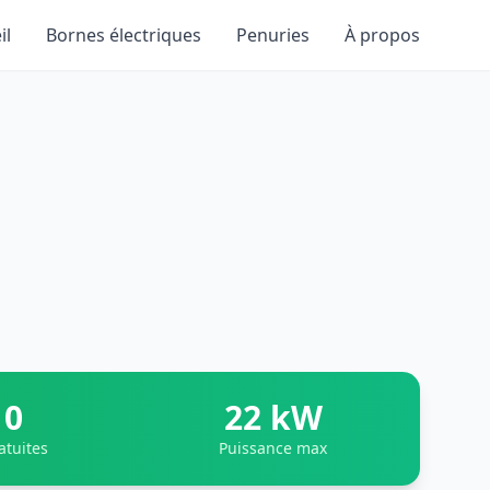
il
Bornes électriques
Penuries
À propos
0
22 kW
atuites
Puissance max