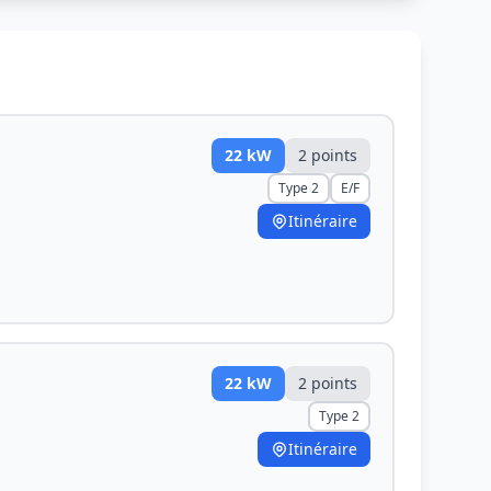
22
kW
2
point
s
Type 2
E/F
Itinéraire
22
kW
2
point
s
Type 2
Itinéraire