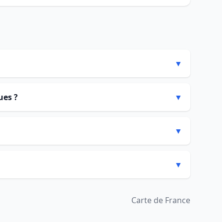
▼
ues ?
▼
▼
▼
Carte de France