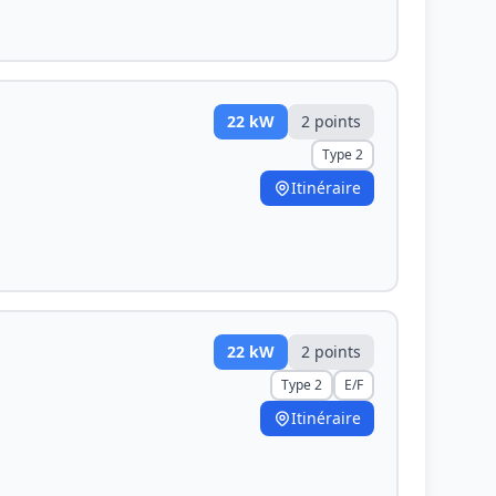
22
kW
2
point
s
Type 2
Itinéraire
22
kW
2
point
s
Type 2
E/F
Itinéraire