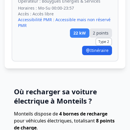
Opérateur :
Bouygues Energies & Services
Horaires :
Mo-Su 00:00-23:57
Accès :
Accès libre
Accessibilité PMR :
Accessible mais non réservé
PMR
22
kW
2
point
s
Type 2
Itinéraire
Où recharger sa voiture
électrique à Monteils ?
Monteils dispose de
4 bornes de recharge
pour véhicules électriques, totalisant
8 points
de charge
.