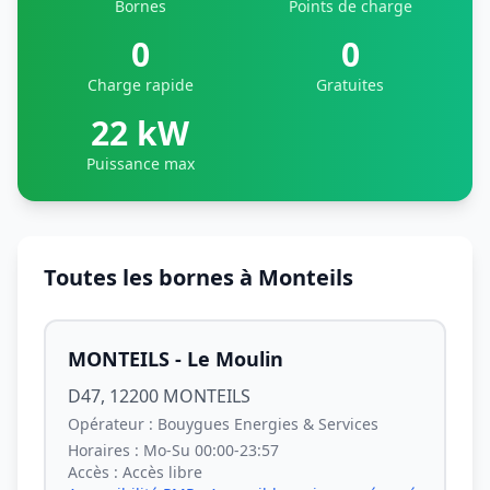
Bornes
Points de charge
0
0
Charge rapide
Gratuites
22 kW
Puissance max
Toutes les bornes à Monteils
MONTEILS - Le Moulin
D47, 12200 MONTEILS
Opérateur :
Bouygues Energies & Services
Horaires :
Mo-Su 00:00-23:57
Accès :
Accès libre