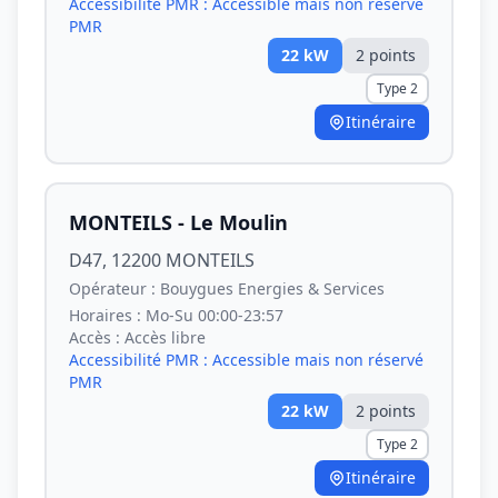
Accessibilité PMR :
Accessible mais non réservé
PMR
22
kW
2
point
s
Type 2
Itinéraire
MONTEILS - Le Moulin
D47, 12200 MONTEILS
Opérateur :
Bouygues Energies & Services
Horaires :
Mo-Su 00:00-23:57
Accès :
Accès libre
Accessibilité PMR :
Accessible mais non réservé
PMR
22
kW
2
point
s
Type 2
Itinéraire