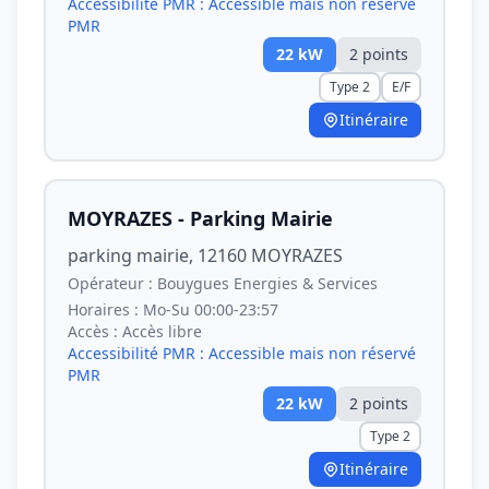
Accessibilité PMR :
Accessible mais non réservé
PMR
22
kW
2
point
s
Type 2
E/F
Itinéraire
MOYRAZES - Parking Mairie
parking mairie, 12160 MOYRAZES
Opérateur :
Bouygues Energies & Services
Horaires :
Mo-Su 00:00-23:57
Accès :
Accès libre
Accessibilité PMR :
Accessible mais non réservé
PMR
22
kW
2
point
s
Type 2
Itinéraire