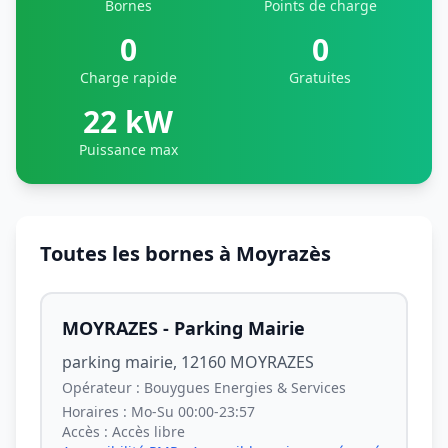
Bornes
Points de charge
0
0
Charge rapide
Gratuites
22 kW
Puissance max
Toutes les bornes à Moyrazès
MOYRAZES - Parking Mairie
parking mairie, 12160 MOYRAZES
Opérateur :
Bouygues Energies & Services
Horaires :
Mo-Su 00:00-23:57
Accès :
Accès libre