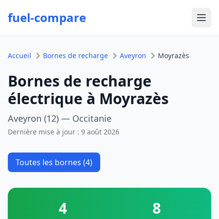
fuel-compare
Ouvr
Accueil
Bornes de recharge
Aveyron
Moyrazès
Bornes de recharge
électrique à Moyrazès
Aveyron (12) — Occitanie
Dernière mise à jour :
9 août 2026
Toutes les bornes (4)
4
8