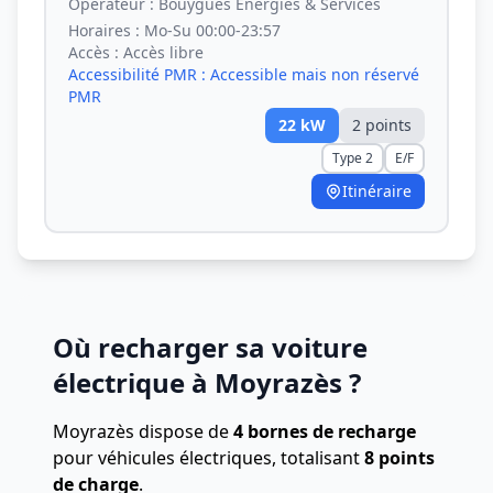
Opérateur :
Bouygues Energies & Services
Horaires :
Mo-Su 00:00-23:57
Accès :
Accès libre
Accessibilité PMR :
Accessible mais non réservé
PMR
22
kW
2
point
s
Type 2
E/F
Itinéraire
Où recharger sa voiture
électrique à Moyrazès ?
Moyrazès dispose de
4 bornes de recharge
pour véhicules électriques, totalisant
8 points
de charge
.