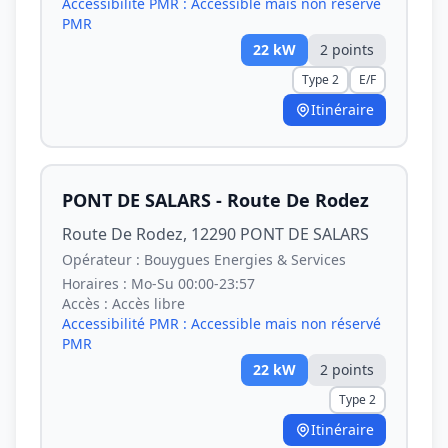
Accessibilité PMR :
Accessible mais non réservé
PMR
22
kW
2
point
s
Type 2
E/F
Itinéraire
PONT DE SALARS - Route De Rodez
Route De Rodez, 12290 PONT DE SALARS
Opérateur :
Bouygues Energies & Services
Horaires :
Mo-Su 00:00-23:57
Accès :
Accès libre
Accessibilité PMR :
Accessible mais non réservé
PMR
22
kW
2
point
s
Type 2
Itinéraire