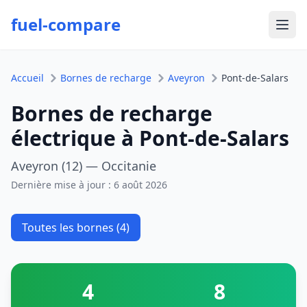
fuel-compare
Ouvr
Accueil
Bornes de recharge
Aveyron
Pont-de-Salars
Bornes de recharge
électrique à Pont-de-Salars
Aveyron (12) — Occitanie
Dernière mise à jour :
6 août 2026
Toutes les bornes (4)
4
8