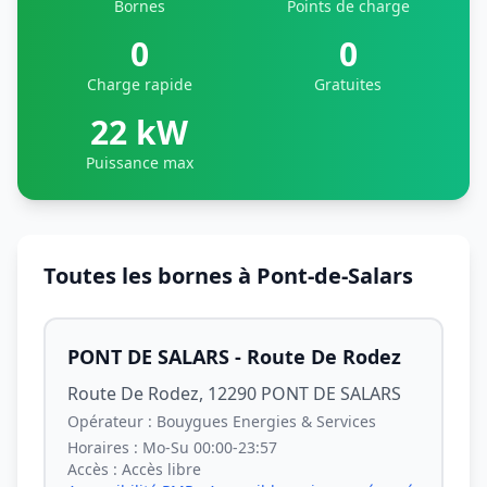
Bornes
Points de charge
0
0
Charge rapide
Gratuites
22 kW
Puissance max
Toutes les bornes à Pont-de-Salars
PONT DE SALARS - Route De Rodez
Route De Rodez, 12290 PONT DE SALARS
Opérateur :
Bouygues Energies & Services
Horaires :
Mo-Su 00:00-23:57
Accès :
Accès libre