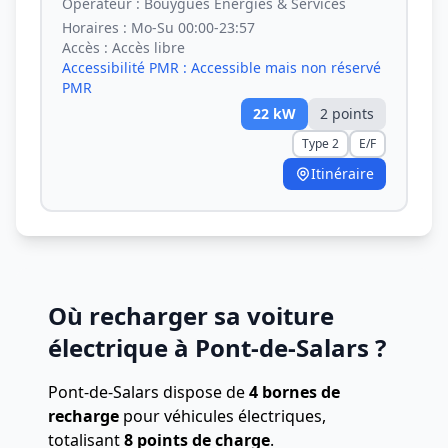
Opérateur :
Bouygues Energies & Services
Horaires :
Mo-Su 00:00-23:57
Accès :
Accès libre
Accessibilité PMR :
Accessible mais non réservé
PMR
22
kW
2
point
s
Type 2
E/F
Itinéraire
Où recharger sa voiture
électrique à Pont-de-Salars ?
Pont-de-Salars dispose de
4 bornes de
recharge
pour véhicules électriques,
totalisant
8 points de charge
.