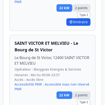
PMR
22
kW
2
point
s
Type 2
Itinéraire
SAINT VICTOR ET MELVIEU - Le
Bourg de St Victor
Le Bourg de St Victor, 12400 SAINT VICTOR
ET MELVIEU
Opérateur :
Bouygues Energies & Services
Horaires :
Mo-Su 00:00-23:57
Accès :
Accès libre
Accessibilité PMR :
Accessible mais non réservé
PMR
22
kW
2
point
s
Type 2