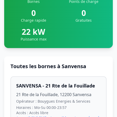
Bornes
Points de charge
0
0
Charge rapide
Gratuites
22 kW
Puissance max
Toutes les bornes à Sanvensa
SANVENSA - 21 Rte de la Fouillade
21 Rte de la Fouillade, 12200 Sanvensa
Opérateur :
Bouygues Energies & Services
Horaires :
Mo-Su 00:00-23:57
Accès :
Accès libre