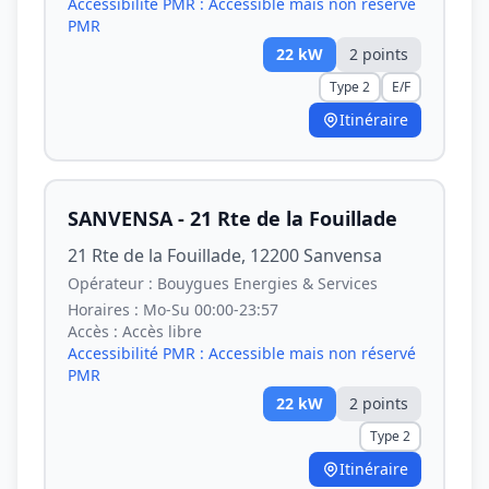
Accessibilité PMR :
Accessible mais non réservé
PMR
22
kW
2
point
s
Type 2
E/F
Itinéraire
SANVENSA - 21 Rte de la Fouillade
21 Rte de la Fouillade, 12200 Sanvensa
Opérateur :
Bouygues Energies & Services
Horaires :
Mo-Su 00:00-23:57
Accès :
Accès libre
Accessibilité PMR :
Accessible mais non réservé
PMR
22
kW
2
point
s
Type 2
Itinéraire