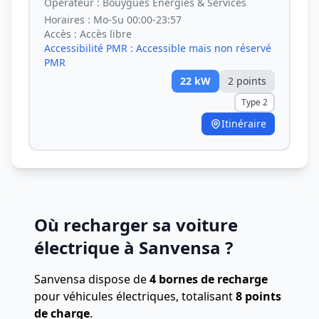
Opérateur :
Bouygues Energies & Services
Horaires :
Mo-Su 00:00-23:57
Accès :
Accès libre
Accessibilité PMR :
Accessible mais non réservé
PMR
22
kW
2
point
s
Type 2
Itinéraire
Où recharger sa voiture
électrique à Sanvensa ?
Sanvensa dispose de
4 bornes de recharge
pour véhicules électriques, totalisant
8 points
de charge
.