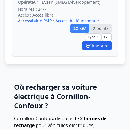
Opérateur :
EVzen (SMEG Développement)
Horaires :
24/7
Accès :
Accès libre
Accessibilité PMR :
Accessibilité inconnue
22
kW
2
point
s
Type 2
E/F
Itinéraire
Où recharger sa voiture
électrique à Cornillon-
Confoux ?
Cornillon-Confoux dispose de
2 bornes de
recharge
pour véhicules électriques,