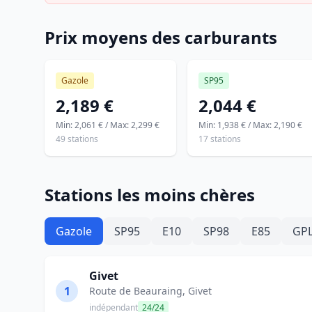
Prix moyens des carburants
Gazole
SP95
2,189 €
2,044 €
Min: 2,061 € / Max: 2,299 €
Min: 1,938 € / Max: 2,190 €
49 stations
17 stations
Stations les moins chères
Gazole
SP95
E10
SP98
E85
GP
Givet
1
Route de Beauraing, Givet
indépendant
24/24