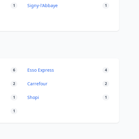
Signy-l'Abbaye
1
1
Esso Express
6
4
Carrefour
2
2
Shopi
1
1
1