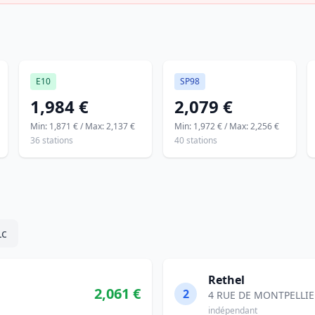
E10
SP98
1,984 €
2,079 €
Min: 1,871 € / Max: 2,137 €
Min: 1,972 € / Max: 2,256 €
36 stations
40 stations
Lc
Rethel
2,061 €
2
4 RUE DE MONTPELLIER
indépendant