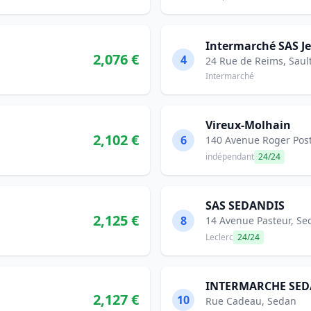
Intermarché SAS Je
2,076 €
4
24 Rue de Reims, Sault
Intermarché
Vireux-Molhain
2,102 €
6
140 Avenue Roger Post
indépendant
24/24
SAS SEDANDIS
2,125 €
8
14 Avenue Pasteur, Se
Leclerc
24/24
INTERMARCHE SE
2,127 €
10
Rue Cadeau, Sedan