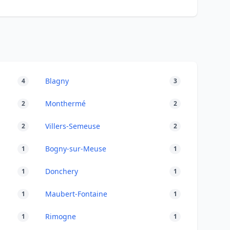
Blagny
4
3
Monthermé
2
2
Villers-Semeuse
2
2
Bogny-sur-Meuse
1
1
Donchery
1
1
Maubert-Fontaine
1
1
Rimogne
1
1