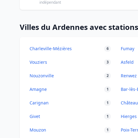
indépendant
Villes du Ardennes avec stations
Charleville-Mézières
Fumay
6
Vouziers
Asfeld
3
Nouzonville
Renwez
2
Amagne
Bar-lès
1
Carignan
Château
1
Givet
Hierges
1
Mouzon
Poix-Ter
1