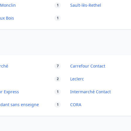
-Monclin
Sault-lès-Rethel
1
ux Bois
1
rché
Carrefour Contact
7
Leclerc
2
ur Express
Intermarché Contact
1
dant sans enseigne
CORA
1