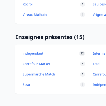
Rocroi
Saulces
1
Vireux-Molhain
Vrigne a
1
Enseignes présentes (15)
indépendant
Interma
22
Carrefour Market
Total
4
Supermarché Match
Carrefo
1
Esso
Indépen
1