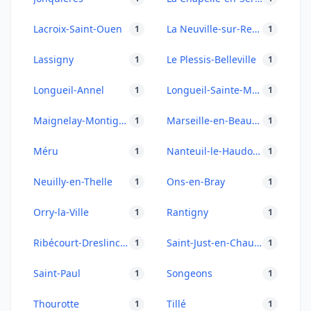
Lacroix-Saint-Ouen
La Neuville-sur-Ressons
1
1
Lassigny
Le Plessis-Belleville
1
1
Longueil-Annel
Longueil-Sainte-Marie
1
1
Maignelay-Montigny
Marseille-en-Beauvaisis
1
1
Méru
Nanteuil-le-Haudouin
1
1
Neuilly-en-Thelle
Ons-en-Bray
1
1
Orry-la-Ville
Rantigny
1
1
Ribécourt-Dreslincourt
Saint-Just-en-Chaussée
1
1
Saint-Paul
Songeons
1
1
Thourotte
Tillé
1
1