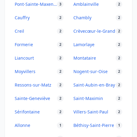
Pont-Sainte-Maxence
Amblainville
3
2
Cauffry
Chambly
2
2
Creil
Crèvecœur-le-Grand
2
2
Formerie
Lamorlaye
2
2
Liancourt
Montataire
2
2
Moyvillers
Nogent-sur-Oise
2
2
Ressons-sur-Matz
Saint-Aubin-en-Bray
2
2
Sainte-Geneviève
Saint-Maximin
2
2
Sérifontaine
Villers-Saint-Paul
2
2
Allonne
Béthisy-Saint-Pierre
1
1