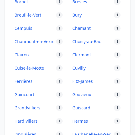
Bornel
Bresles
1
1
Breuil-le-Vert
Bury
1
1
Cempuis
Chamant
1
1
Chaumont-en-Vexin
Choisy-au-Bac
1
1
Clairoix
Clermont
1
1
Cuise-la-Motte
Cuvilly
1
1
Ferrières
Fitz-James
1
1
Goincourt
Gouvieux
1
1
Grandvilliers
Guiscard
1
1
Hardivillers
Hermes
1
1
Jonquières
La Chapelle-en-Serval
1
1