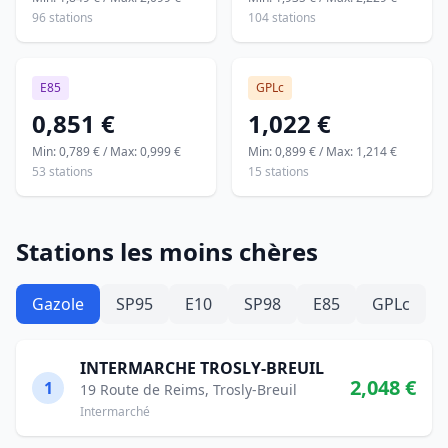
96 stations
104 stations
E85
GPLc
0,851 €
1,022 €
Min: 0,789 € / Max: 0,999 €
Min: 0,899 € / Max: 1,214 €
53 stations
15 stations
Stations les moins chères
Gazole
SP95
E10
SP98
E85
GPLc
INTERMARCHE TROSLY-BREUIL
2,048 €
1
19 Route de Reims, Trosly-Breuil
Intermarché