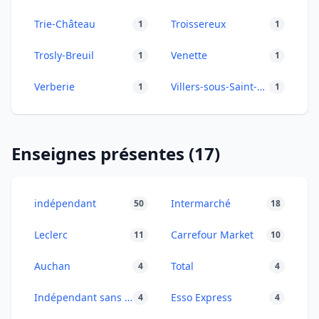
Trie-Château
Troissereux
1
1
Trosly-Breuil
Venette
1
1
Verberie
Villers-sous-Saint-Leu
1
1
Enseignes présentes (17)
indépendant
Intermarché
50
18
Leclerc
Carrefour Market
11
10
Auchan
Total
4
4
Indépendant sans enseigne
Esso Express
4
4