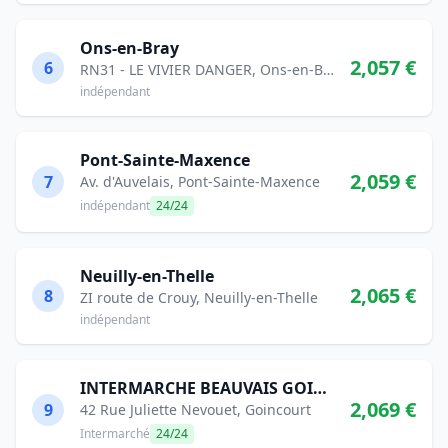
Ons-en-Bray
2,057 €
6
RN31 - LE VIVIER DANGER, Ons-en-Bray
indépendant
Pont-Sainte-Maxence
2,059 €
7
Av. d'Auvelais, Pont-Sainte-Maxence
indépendant
24/24
Neuilly-en-Thelle
2,065 €
8
ZI route de Crouy, Neuilly-en-Thelle
indépendant
INTERMARCHE BEAUVAIS GOINCOURT
2,069 €
9
42 Rue Juliette Nevouet, Goincourt
Intermarché
24/24