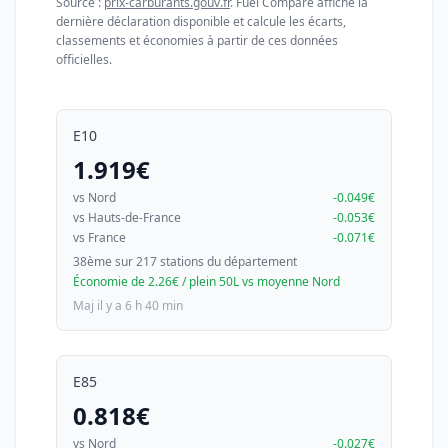
Source :
prix-carburants.gouv.fr
. Fuel Compare affiche la
dernière déclaration disponible et calcule les écarts,
classements et économies à partir de ces données
officielles.
E10
1.919€
vs Nord
-0.049€
vs Hauts-de-France
-0.053€
vs France
-0.071€
38ème sur 217 stations du département
Économie de 2.26€ / plein 50L vs moyenne Nord
Maj il y a 6 h 40 min
E85
0.818€
vs Nord
-0.027€