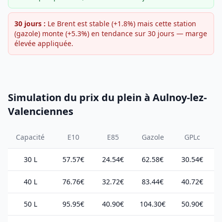
30 jours :
Le Brent est stable (+1.8%) mais cette station
(gazole) monte (+5.3%) en tendance sur 30 jours — marge
élevée appliquée.
Simulation du prix du plein à Aulnoy-lez-
Valenciennes
Capacité
E10
E85
Gazole
GPLc
30 L
57.57€
24.54€
62.58€
30.54€
40 L
76.76€
32.72€
83.44€
40.72€
50 L
95.95€
40.90€
104.30€
50.90€