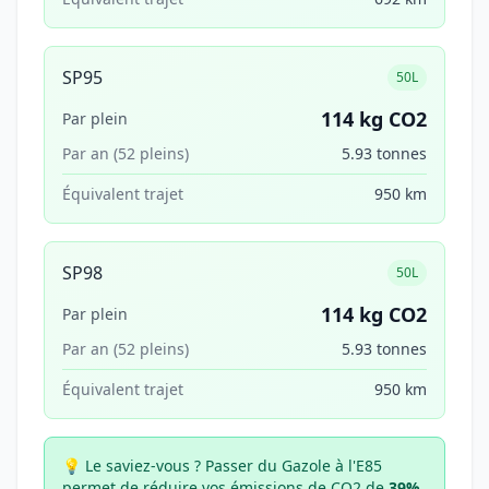
SP95
50L
114 kg CO2
Par plein
Par an (52 pleins)
5.93 tonnes
Équivalent trajet
950 km
SP98
50L
114 kg CO2
Par plein
Par an (52 pleins)
5.93 tonnes
Équivalent trajet
950 km
💡 Le saviez-vous ?
Passer du Gazole à l'E85
permet de réduire vos émissions de CO2 de
39%