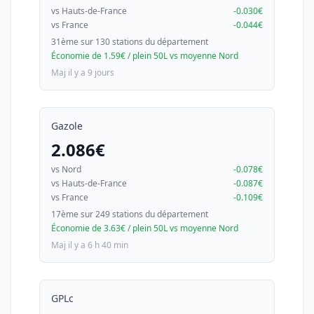
vs Hauts-de-France
-0.030€
vs France
-0.044€
31ème sur 130 stations du département
Économie de 1.59€ / plein 50L vs moyenne Nord
Maj il y a 9 jours
Gazole
2.086€
vs Nord
-0.078€
vs Hauts-de-France
-0.087€
vs France
-0.109€
17ème sur 249 stations du département
Économie de 3.63€ / plein 50L vs moyenne Nord
Maj il y a 6 h 40 min
GPLc