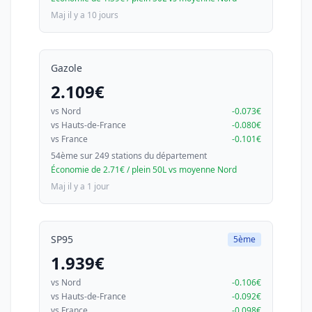
Maj il y a 10 jours
Gazole
2.109€
vs Nord
-0.073€
vs Hauts-de-France
-0.080€
vs France
-0.101€
54ème sur 249 stations du département
Économie de 2.71€ / plein 50L vs moyenne Nord
Maj il y a 1 jour
SP95
5ème
1.939€
vs Nord
-0.106€
vs Hauts-de-France
-0.092€
vs France
-0.098€