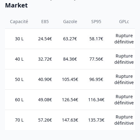
Market
Capacité
E85
Gazole
SP95
GPLc
Rupture
30 L
24.54€
63.27€
58.17€
définitive
Rupture
40 L
32.72€
84.36€
77.56€
définitive
Rupture
50 L
40.90€
105.45€
96.95€
définitive
Rupture
60 L
49.08€
126.54€
116.34€
définitive
Rupture
70 L
57.26€
147.63€
135.73€
définitive