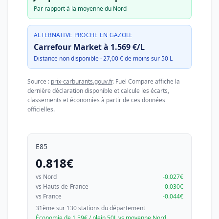
Par rapport à la moyenne du Nord
ALTERNATIVE PROCHE EN GAZOLE
Carrefour Market à 1.569 €/L
Distance non disponible · 27,00 € de moins sur 50 L
Source :
prix-carburants.gouv.fr
. Fuel Compare affiche la
dernière déclaration disponible et calcule les écarts,
classements et économies à partir de ces données
officielles.
E85
0.818€
vs Nord
-0.027€
vs Hauts-de-France
-0.030€
vs France
-0.044€
31ème sur 130 stations du département
Économie de 1.59€ / plein 50L vs moyenne Nord