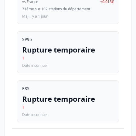
vs France
+0.013€
71ème sur 102 stations du département
Maj il y a 1 jour
SP95
Rupture temporaire
T
Date inconnue
E85
Rupture temporaire
T
Date inconnue