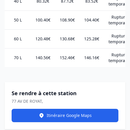
40 L
80.32€
87.12€
83.52€
temporair
Rupture
50 L
100.40€
108.90€
104.40€
temporair
Rupture
60 L
120.48€
130.68€
125.28€
temporair
Rupture
70 L
140.56€
152.46€
146.16€
temporair
Se rendre à cette station
77 AV DE ROYAT,
Itinéraire Google Maps