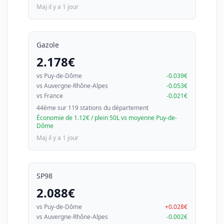
Maj il y a 1 jour
Gazole
2.178€
vs Puy-de-Dôme
-0.039€
vs Auvergne-Rhône-Alpes
-0.053€
vs France
-0.021€
44ème sur 119 stations du département
Économie de 1.12€ / plein 50L vs moyenne Puy-de-
Dôme
Maj il y a 1 jour
SP98
2.088€
vs Puy-de-Dôme
+0.028€
vs Auvergne-Rhône-Alpes
-0.002€