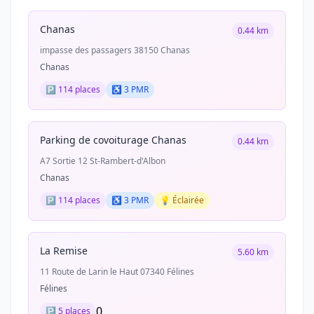
Chanas
0.44 km
impasse des passagers 38150 Chanas
Chanas
🅿️ 114 places
♿ 3 PMR
Parking de covoiturage Chanas
0.44 km
A7 Sortie 12 St-Rambert-d'Albon
Chanas
🅿️ 114 places
♿ 3 PMR
💡 Éclairée
La Remise
5.60 km
11 Route de Larin le Haut 07340 Félines
Félines
0
🅿️ 5 places