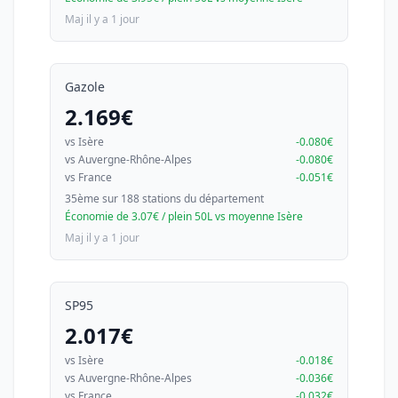
Maj il y a 1 jour
Gazole
2.169€
vs Isère
-0.080€
vs Auvergne-Rhône-Alpes
-0.080€
vs France
-0.051€
35ème sur 188 stations du département
Économie de 3.07€ / plein 50L vs moyenne Isère
Maj il y a 1 jour
SP95
2.017€
vs Isère
-0.018€
vs Auvergne-Rhône-Alpes
-0.036€
vs France
-0.032€