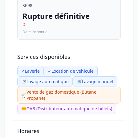
SP98
Rupture définitive
D
Date inconnue
Services disponibles
✓
Laverie
✓
Location de véhicule
🚿
Lavage automatique
🚿
Lavage manuel
Vente de gaz domestique (Butane,
🛒
Propane)
💳
DAB (Distributeur automatique de billets)
Horaires