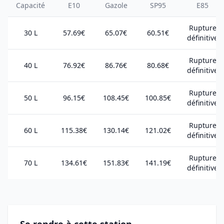
Capacité
E10
Gazole
SP95
E85
Rupture
30 L
57.69€
65.07€
60.51€
définitive
Rupture
40 L
76.92€
86.76€
80.68€
définitive
Rupture
50 L
96.15€
108.45€
100.85€
définitive
Rupture
60 L
115.38€
130.14€
121.02€
définitive
Rupture
70 L
134.61€
151.83€
141.19€
définitive