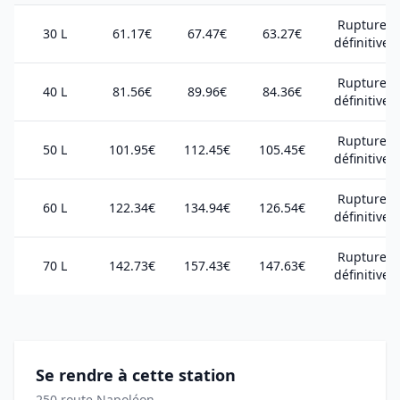
Rupture
30 L
61.17€
67.47€
63.27€
définitive
Rupture
40 L
81.56€
89.96€
84.36€
définitive
Rupture
50 L
101.95€
112.45€
105.45€
définitive
Rupture
60 L
122.34€
134.94€
126.54€
définitive
Rupture
70 L
142.73€
157.43€
147.63€
définitive
Se rendre à cette station
250 route Napoléon,