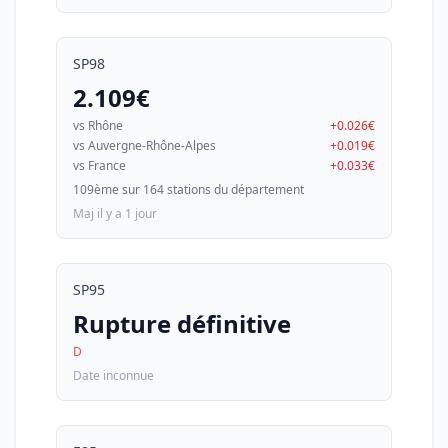
SP98
2.109€
vs Rhône
+0.026€
vs Auvergne-Rhône-Alpes
+0.019€
vs France
+0.033€
109ème sur 164 stations du département
Maj il y a 1 jour
SP95
Rupture définitive
D
Date inconnue