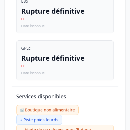
E85
Rupture définitive
D
Date inconnue
GPLc
Rupture définitive
D
Date inconnue
Services disponibles
🛒
Boutique non alimentaire
✓
Piste poids lourds
Vente de gaz domestique (Butane,