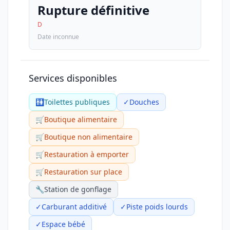
Rupture définitive
D
Date inconnue
Services disponibles
🚻
Toilettes publiques
✓
Douches
🛒
Boutique alimentaire
🛒
Boutique non alimentaire
🛒
Restauration à emporter
🛒
Restauration sur place
🔧
Station de gonflage
✓
Carburant additivé
✓
Piste poids lourds
✓
Espace bébé