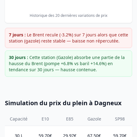
Historique des 20 dernières variations de prix
7 jours :
Le Brent recule (-3.2%) sur 7 jours alors que cette
station (gazole) reste stable — baisse non répercutée.
30 jours :
Cette station (Gazole) absorbe une partie de la
hausse du Brent (pompe +6.8% vs baril +14.6%) en
tendance sur 30 jours — hausse contenue.
Simulation du prix du plein à Dagneux
Capacité
E10
E85
Gazole
SP98
30 L
59.70€
29.97€
67.50€
59.70€