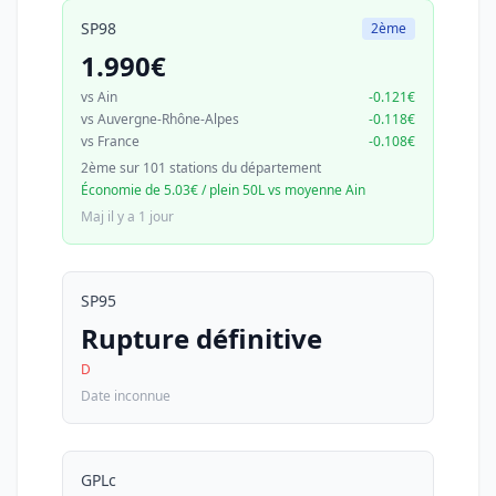
SP98
2ème
1.990€
vs Ain
-0.121€
vs Auvergne-Rhône-Alpes
-0.118€
vs France
-0.108€
2ème sur 101 stations du département
Économie de 5.03€ / plein 50L vs moyenne Ain
Maj il y a 1 jour
SP95
Rupture définitive
D
Date inconnue
GPLc