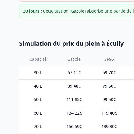
30 jours :
Cette station (Gazole) absorbe une partie d
Simulation du prix du plein à Écully
Capacité
Gazole
SP95
30 L
67.11€
59.70€
40 L
89.48€
79.60€
50 L
111.85€
99.50€
60 L
134.22€
119.40€
70 L
156.59€
139.30€