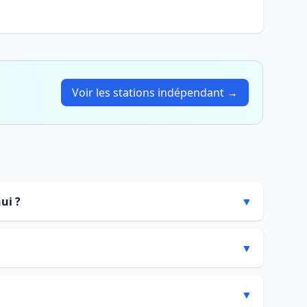
Voir les stations indépendant →
ui ?
▼
▼
▼