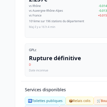
vs Rhône
-0.01
vs Auvergne-Rhône-Alpes
-0.01
vs France
+0.01
101ème sur 196 stations du département
Maj il y a 16 h 4 min
GPLc
Rupture définitive
D
Date inconnue
Services disponibles
🚻
Toilettes publiques
📦
Relais colis
🛒
Bou