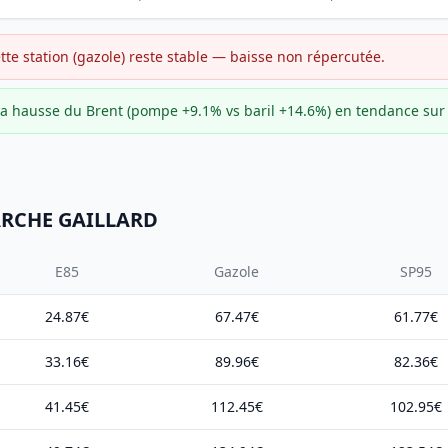
ette station (gazole) reste stable — baisse non répercutée.
e la hausse du Brent (pompe +9.1% vs baril +14.6%) en tendance su
MARCHE GAILLARD
E85
Gazole
SP95
24.87€
67.47€
61.77€
33.16€
89.96€
82.36€
41.45€
112.45€
102.95€