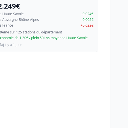
2.249€
s Haute-Savoie
-0.024€
s Auvergne-Rhône-Alpes
-0.005€
s France
+0.022€
9ème sur 125 stations du département
conomie de 1.30€ / plein 50L vs moyenne Haute-Savoie
aj il y a 1 jour