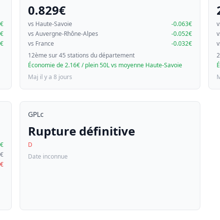
0.829€
9€
vs Haute-Savoie
-0.063€
v
7€
vs Auvergne-Rhône-Alpes
-0.052€
v
6€
vs France
-0.032€
v
12ème sur 45 stations du département
2
Économie de 2.16€ / plein 50L vs moyenne Haute-Savoie
É
Maj il y a 8 jours
M
GPLc
Rupture définitive
5€
D
0€
Date inconnue
2€