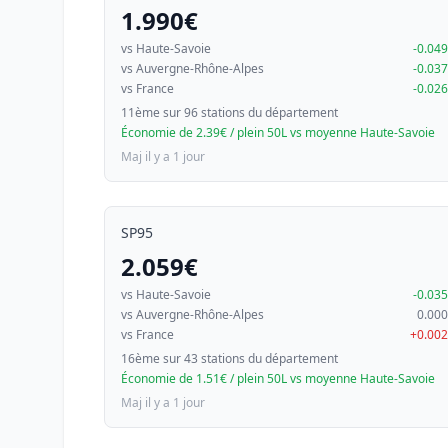
1.990€
vs Haute-Savoie
-0.04
vs Auvergne-Rhône-Alpes
-0.03
vs France
-0.02
11ème sur 96 stations du département
Économie de 2.39€ / plein 50L vs moyenne Haute-Savoie
Maj il y a 1 jour
SP95
2.059€
vs Haute-Savoie
-0.03
vs Auvergne-Rhône-Alpes
0.00
vs France
+0.00
16ème sur 43 stations du département
Économie de 1.51€ / plein 50L vs moyenne Haute-Savoie
Maj il y a 1 jour