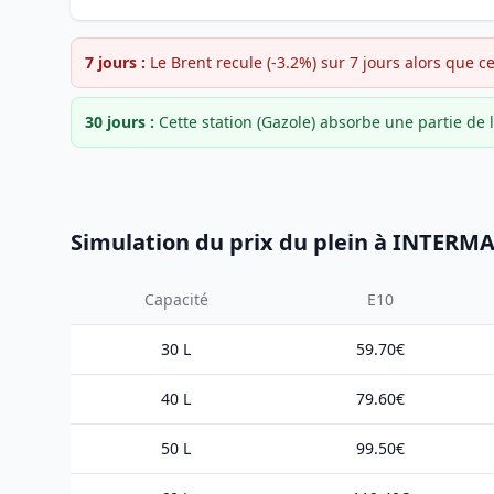
7 jours :
Le Brent recule (-3.2%) sur 7 jours alors que c
30 jours :
Cette station (Gazole) absorbe une partie d
Simulation du prix du plein à INTER
Capacité
E10
30 L
59.70€
40 L
79.60€
50 L
99.50€