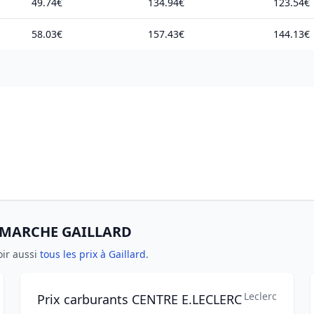
49.74€
134.94€
123.54€
58.03€
157.43€
144.13€
TERMARCHE GAILLARD
oir aussi
tous les prix à Gaillard
.
Leclerc
Prix carburants CENTRE E.LECLERC