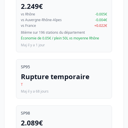
2.249€
vs Rhône
-0.005€
vs Auvergne-Rhône-Alpes
-0.004€
vs France
+0.022€
86ème sur 196 stations du département
Économie de 0.05€ / plein 50L vs moyenne Rhône
Maj il y a 1 jour
SP95
Rupture temporaire
T
Maj il y a 68 jours
SP98
2.089€