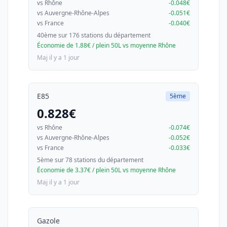
vs Rhône
-0.048€
vs Auvergne-Rhône-Alpes
-0.051€
vs France
-0.040€
40ème sur 176 stations du département
Économie de 1.88€ / plein 50L vs moyenne Rhône
Maj il y a 1 jour
E85
5ème
0.828€
vs Rhône
-0.074€
vs Auvergne-Rhône-Alpes
-0.052€
vs France
-0.033€
5ème sur 78 stations du département
Économie de 3.37€ / plein 50L vs moyenne Rhône
Maj il y a 1 jour
Gazole