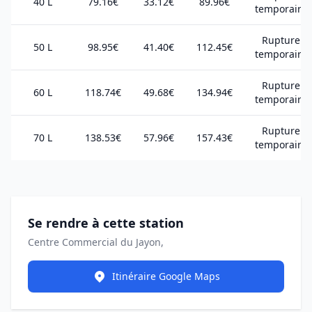
40 L
79.16€
33.12€
89.96€
temporaire
Rupture
50 L
98.95€
41.40€
112.45€
temporaire
Rupture
60 L
118.74€
49.68€
134.94€
temporaire
Rupture
70 L
138.53€
57.96€
157.43€
temporaire
Se rendre à cette station
Centre Commercial du Jayon,
Itinéraire Google Maps