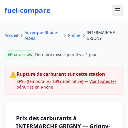
fuel-compare
Ouvr
Auvergne-Rhône-
INTERMARCHE
Accueil
Rhône
Alpes
GRIGNY
Prix vérifiés
Dernière mise à jour
il y a 1 jour
⚠
Rupture de carburant sur cette station
SP95 (temporaire), GPLc (définitive)
—
Voir toutes les
pénuries en Rhône
Prix des carburants à
INTERMARCHE GRIGNY — Grigny-