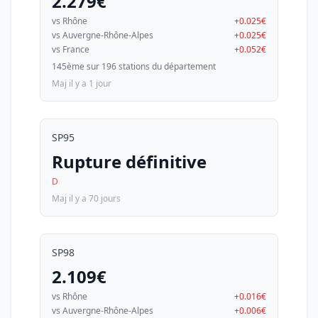
2.279€
vs Rhône
+0.025€
vs Auvergne-Rhône-Alpes
+0.025€
vs France
+0.052€
145ème sur 196 stations du département
Maj il y a 1 jour
SP95
Rupture définitive
D
Maj il y a 70 jours
SP98
2.109€
vs Rhône
+0.016€
vs Auvergne-Rhône-Alpes
+0.006€