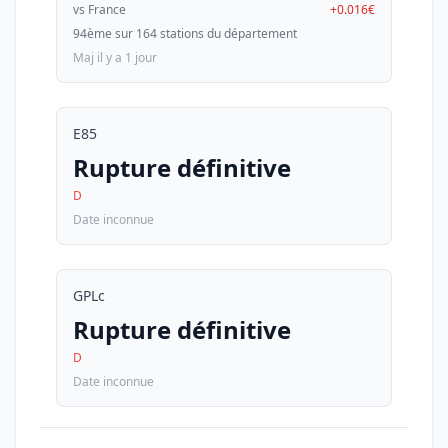
vs France
+0.016€
94ème sur 164 stations du département
Maj il y a 1 jour
E85
Rupture définitive
D
Date inconnue
GPLc
Rupture définitive
D
Date inconnue