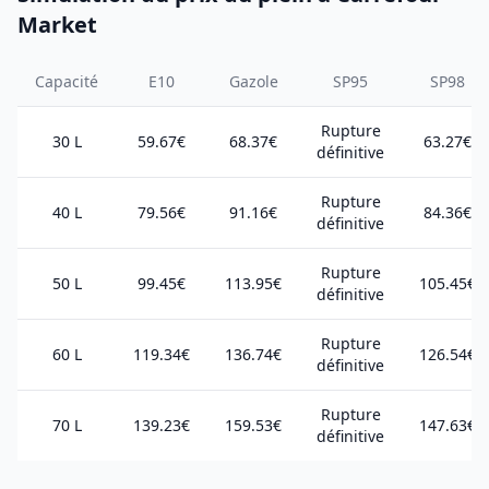
Market
Capacité
E10
Gazole
SP95
SP98
Rupture
30 L
59.67€
68.37€
63.27€
définitive
Rupture
40 L
79.56€
91.16€
84.36€
définitive
Rupture
50 L
99.45€
113.95€
105.45€
définitive
Rupture
60 L
119.34€
136.74€
126.54€
définitive
Rupture
70 L
139.23€
159.53€
147.63€
définitive