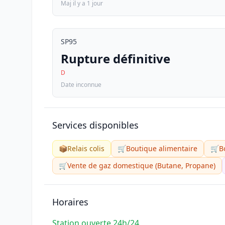
Maj il y a 1 jour
SP95
Rupture définitive
D
Date inconnue
Services disponibles
📦
Relais colis
🛒
Boutique alimentaire
🛒
B
🛒
Vente de gaz domestique (Butane, Propane)
Horaires
Station ouverte 24h/24