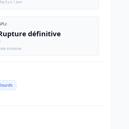
aj il y a 1 jour
GPLc
Rupture définitive
D
ate inconnue
 lourds