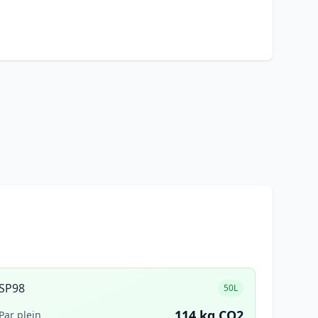
SP98
50L
114 kg CO2
Par plein