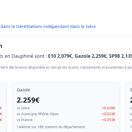
 dans le Isère
Stations indépendant dans le Isère
n
ets en Dauphiné sont :
E10 2,079€, Gazole 2,259€, SP98 2,13
nière déclaration disponible et calcule les écarts, classements et économies à par
Gazole
2.259€
8€
vs Isère
+0.028€
v
8€
vs Auvergne-Rhône-Alpes
+0.023€
v
2€
vs France
+0.053€
v
144ème sur 188 stations du département
1