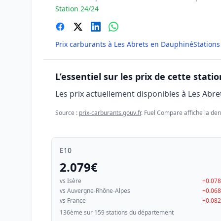
Station 24/24
Prix carburants à Les Abrets en Dauphiné
Stations
L’essentiel sur les prix de cette statio
Les prix actuellement disponibles à Les Abr
Source :
prix-carburants.gouv.fr
. Fuel Compare affiche la der
E10
2.079€
vs Isère
+0.07
vs Auvergne-Rhône-Alpes
+0.06
vs France
+0.08
136ème sur 159 stations du département