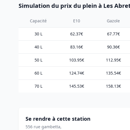
Simulation du prix du plein à Les Abr
Capacité
E10
Gazole
30 L
62.37€
67.77€
40 L
83.16€
90.36€
50 L
103.95€
112.95€
60 L
124.74€
135.54€
70 L
145.53€
158.13€
Se rendre à cette station
556 rue gambetta,