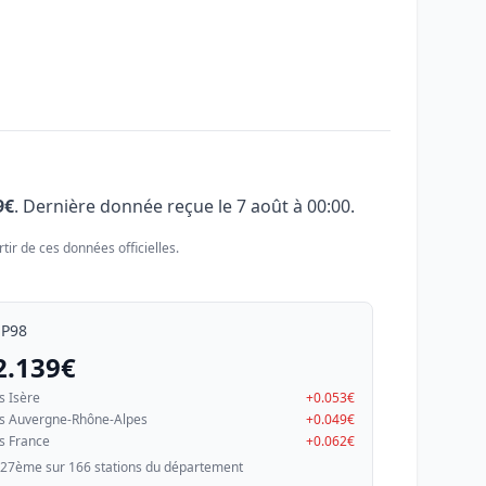
9€
. Dernière donnée reçue le
7 août à 00:00
.
tir de ces données officielles.
SP98
2.139€
s Isère
+0.053€
s Auvergne-Rhône-Alpes
+0.049€
s France
+0.062€
27ème sur 166 stations du département