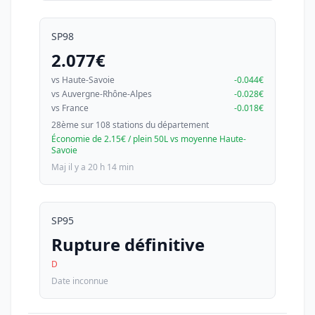
SP98
2.077€
vs Haute-Savoie
-0.044€
vs Auvergne-Rhône-Alpes
-0.028€
vs France
-0.018€
28ème sur 108 stations du département
Économie de 2.15€ / plein 50L vs moyenne Haute-
Savoie
Maj il y a 20 h 14 min
SP95
Rupture définitive
D
Date inconnue