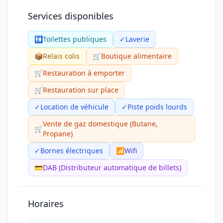
Services disponibles
🚻
Toilettes publiques
✓
Laverie
📦
Relais colis
🛒
Boutique alimentaire
🛒
Restauration à emporter
🛒
Restauration sur place
✓
Location de véhicule
✓
Piste poids lourds
Vente de gaz domestique (Butane,
🛒
Propane)
✓
Bornes électriques
📶
Wifi
💳
DAB (Distributeur automatique de billets)
Horaires