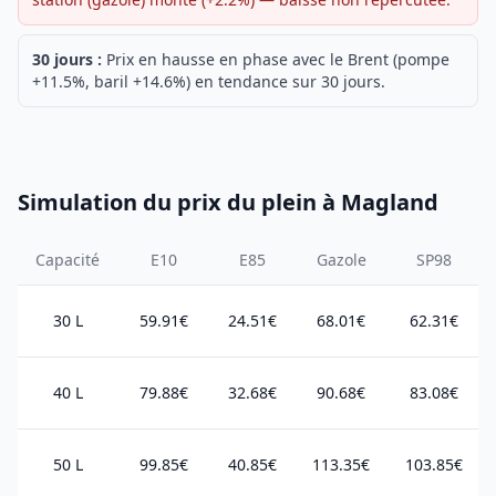
30 jours :
Prix en hausse en phase avec le Brent (pompe
+11.5%, baril +14.6%) en tendance sur 30 jours.
Simulation du prix du plein à Magland
Capacité
E10
E85
Gazole
SP98
30 L
59.91€
24.51€
68.01€
62.31€
40 L
79.88€
32.68€
90.68€
83.08€
50 L
99.85€
40.85€
113.35€
103.85€