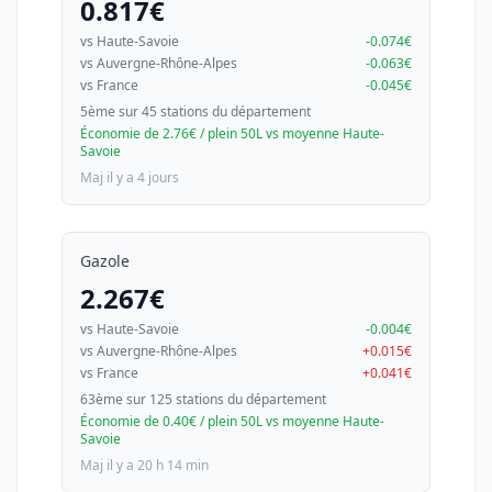
0.817€
vs Haute-Savoie
-0.074€
vs Auvergne-Rhône-Alpes
-0.063€
vs France
-0.045€
5ème sur 45 stations du département
Économie de 2.76€ / plein 50L vs moyenne Haute-
Savoie
Maj il y a 4 jours
Gazole
2.267€
vs Haute-Savoie
-0.004€
vs Auvergne-Rhône-Alpes
+0.015€
vs France
+0.041€
63ème sur 125 stations du département
Économie de 0.40€ / plein 50L vs moyenne Haute-
Savoie
Maj il y a 20 h 14 min