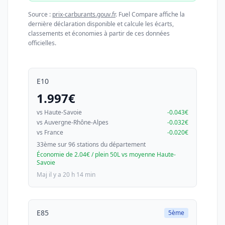
Source :
prix-carburants.gouv.fr
. Fuel Compare affiche la
dernière déclaration disponible et calcule les écarts,
classements et économies à partir de ces données
officielles.
E10
1.997€
vs Haute-Savoie
-0.043€
vs Auvergne-Rhône-Alpes
-0.032€
vs France
-0.020€
33ème sur 96 stations du département
Économie de 2.04€ / plein 50L vs moyenne Haute-
Savoie
Maj il y a 20 h 14 min
E85
5ème