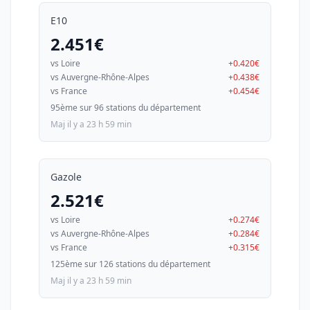
E10
2.451€
vs Loire
+0.420€
vs Auvergne-Rhône-Alpes
+0.438€
vs France
+0.454€
95ème sur 96 stations du département
Maj il y a 23 h 59 min
Gazole
2.521€
vs Loire
+0.274€
vs Auvergne-Rhône-Alpes
+0.284€
vs France
+0.315€
125ème sur 126 stations du département
Maj il y a 23 h 59 min