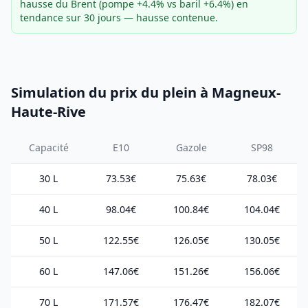
hausse du Brent (pompe +4.4% vs baril +6.4%) en
tendance sur 30 jours — hausse contenue.
Simulation du prix du plein à Magneux-
Haute-Rive
Capacité
E10
Gazole
SP98
30 L
73.53€
75.63€
78.03€
40 L
98.04€
100.84€
104.04€
50 L
122.55€
126.05€
130.05€
60 L
147.06€
151.26€
156.06€
70 L
171.57€
176.47€
182.07€