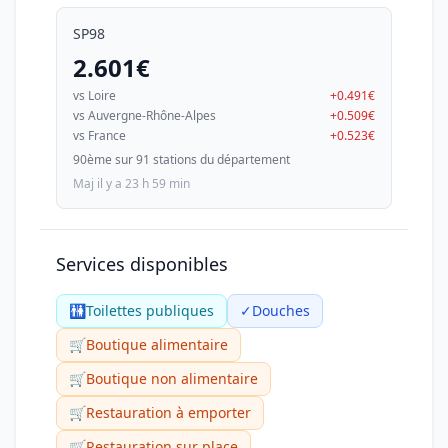
SP98
2.601€
vs Loire
+0.491€
vs Auvergne-Rhône-Alpes
+0.509€
vs France
+0.523€
90ème sur 91 stations du département
Maj il y a 23 h 59 min
Services disponibles
🚻
Toilettes publiques
✓
Douches
🛒
Boutique alimentaire
🛒
Boutique non alimentaire
🛒
Restauration à emporter
🛒
Restauration sur place