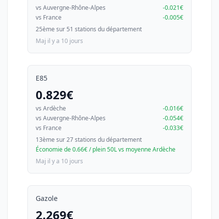
vs Auvergne-Rhône-Alpes
-0.021€
vs France
-0.005€
25ème sur 51 stations du département
Maj il y a 10 jours
E85
0.829€
vs Ardèche
-0.016€
vs Auvergne-Rhône-Alpes
-0.054€
vs France
-0.033€
13ème sur 27 stations du département
Économie de 0.66€ / plein 50L vs moyenne Ardèche
Maj il y a 10 jours
Gazole
2.269€