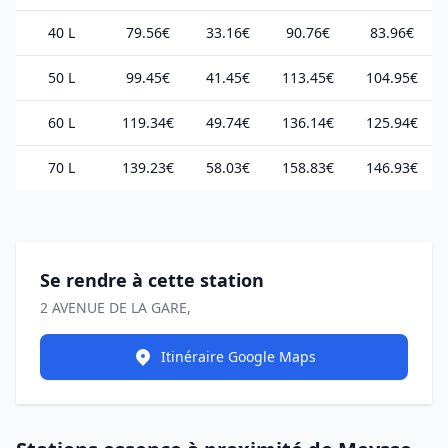
40 L
79.56€
33.16€
90.76€
83.96€
50 L
99.45€
41.45€
113.45€
104.95€
60 L
119.34€
49.74€
136.14€
125.94€
70 L
139.23€
58.03€
158.83€
146.93€
Se rendre à cette station
2 AVENUE DE LA GARE,
Itinéraire Google Maps