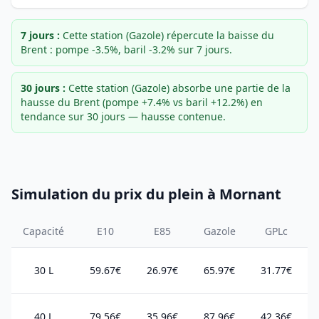
7 jours :
Cette station (Gazole) répercute la baisse du
Brent : pompe -3.5%, baril -3.2% sur 7 jours.
30 jours :
Cette station (Gazole) absorbe une partie de la
hausse du Brent (pompe +7.4% vs baril +12.2%) en
tendance sur 30 jours — hausse contenue.
Simulation du prix du plein à Mornant
Capacité
E10
E85
Gazole
GPLc
30 L
59.67€
26.97€
65.97€
31.77€
40 L
79.56€
35.96€
87.96€
42.36€