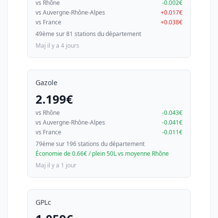
vs Rhône
-0.002€
vs Auvergne-Rhône-Alpes
+0.017€
vs France
+0.038€
49ème sur 81 stations du département
Maj il y a 4 jours
Gazole
2.199€
vs Rhône
-0.043€
vs Auvergne-Rhône-Alpes
-0.041€
vs France
-0.011€
79ème sur 196 stations du département
Économie de 0.66€ / plein 50L vs moyenne Rhône
Maj il y a 1 jour
GPLc