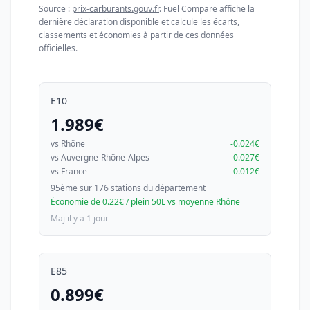
Source :
prix-carburants.gouv.fr
. Fuel Compare affiche la
dernière déclaration disponible et calcule les écarts,
classements et économies à partir de ces données
officielles.
E10
1.989€
vs Rhône
-0.024€
vs Auvergne-Rhône-Alpes
-0.027€
vs France
-0.012€
95ème sur 176 stations du département
Économie de 0.22€ / plein 50L vs moyenne Rhône
Maj il y a 1 jour
E85
0.899€