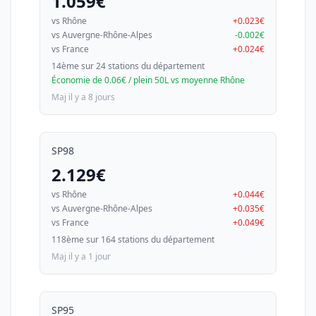
1.059€
vs Rhône
+0.023€
vs Auvergne-Rhône-Alpes
-0.002€
vs France
+0.024€
14ème sur 24 stations du département
Économie de 0.06€ / plein 50L vs moyenne Rhône
Maj il y a 8 jours
SP98
2.129€
vs Rhône
+0.044€
vs Auvergne-Rhône-Alpes
+0.035€
vs France
+0.049€
118ème sur 164 stations du département
Maj il y a 1 jour
SP95