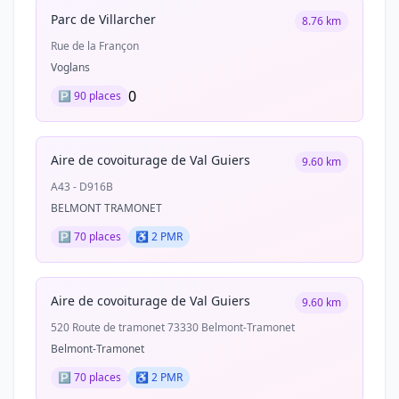
Parc de Villarcher
8.76 km
Rue de la Françon
Voglans
0
🅿️ 90 places
Aire de covoiturage de Val Guiers
9.60 km
A43 - D916B
BELMONT TRAMONET
🅿️ 70 places
♿ 2 PMR
Aire de covoiturage de Val Guiers
9.60 km
520 Route de tramonet 73330 Belmont-Tramonet
Belmont-Tramonet
🅿️ 70 places
♿ 2 PMR