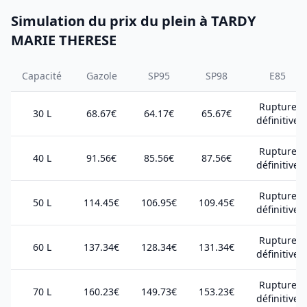
Simulation du prix du plein à TARDY
MARIE THERESE
Capacité
Gazole
SP95
SP98
E85
Rupture
30 L
68.67€
64.17€
65.67€
définitive
Rupture
40 L
91.56€
85.56€
87.56€
définitive
Rupture
50 L
114.45€
106.95€
109.45€
définitive
Rupture
60 L
137.34€
128.34€
131.34€
définitive
Rupture
70 L
160.23€
149.73€
153.23€
définitive