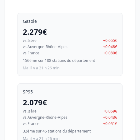
Gazole
2.279€
vs Isère
+0.055€
vs Auvergne-Rhône-Alpes
+0.048€
vs France
+0.080€
156ème sur 188 stations du département
Maj il y a 21 h 26 min
SP95
2.079€
vs Isère
+0.059€
vs Auvergne-Rhône-Alpes
+0.043€
vs France
+0.051€
32ème sur 45 stations du département
Maj il y a 21 h 26 min