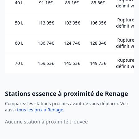
40 L
91.16€
83.16€
85.56€
définitive
Rupture
50 L
113.95€
103.95€
106.95€
définitive
Rupture
60 L
136.74€
124.74€
128.34€
définitive
Rupture
70 L
159.53€
145.53€
149.73€
définitive
Stations essence à proximité de Renage
Comparez les stations proches avant de vous déplacer. Voir
aussi
tous les prix à Renage
.
Aucune station à proximité trouvée