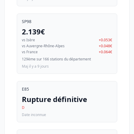
SP98
2.139€
vs Isère
+0.053€
vs Auvergne-Rhône-Alpes
+0.048€
vs France
+0.064€
129ème sur 166 stations du département
Maj il y a 9 jours
E85
Rupture définitive
D
Date inconnue